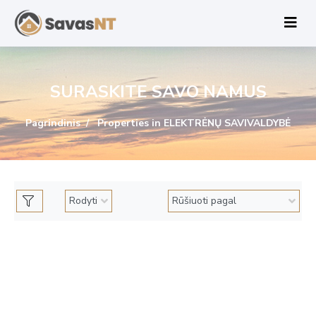
SURASKITE SAVO NAMUS
Pagrindinis
Properties in ELEKTRĖNŲ SAVIVALDYBĖ