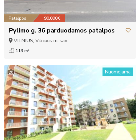
Patalpos
90,000€
Pylimo g. 36 parduodamos patalpos
VILNIUS, Vilniaus m. sav.
113 m²
Nuomojama
20