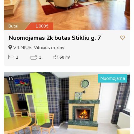
Butai
1,000€
Nuomojamas 2k butas Stikliu g. 7
VILNIUS, Vilniaus m. sav.
2
1
60 m²
Nuomojama
18