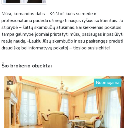
Mūsų komandos dalis – Kšištof, kuris su meile ir
profesionalumu padeda užmegzti naujus ryšius su klientais. Jo
stiprybė – šaltų skambučių atlikimas, kai kiekvienas pokalbis
tampa galimybe įdomiai pristatyti mūsų paslaugas ir pasiūlyti
realią naudą. -Laukiu Jūsų skambučio ir esu pasirengęs pradėti
draugišką bei informatyvų pokalbį – tiesiog susisiekite!
Šio brokerio objektai
Nuomojama
20