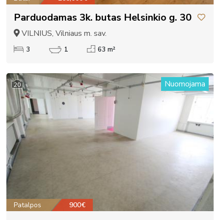
Parduodamas 3k. butas Helsinkio g. 30
VILNIUS, Vilniaus m. sav.
3
1
63 m²
Nuomojama
20
Patalpos
900€