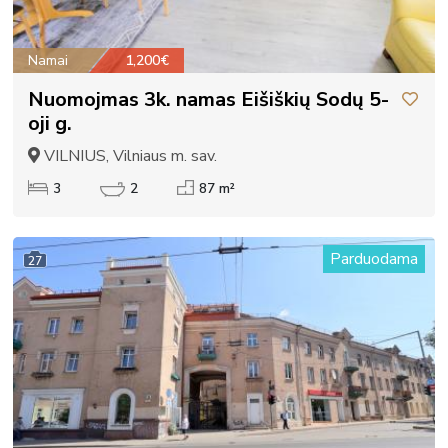
Namai
1,200€
Nuomojmas 3k. namas Eišiškių Sodų 5-
oji g.
VILNIUS, Vilniaus m. sav.
3
2
87 m²
Parduodama
27