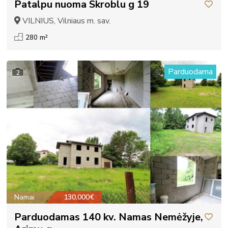
Patalpu nuoma Skroblu g 19
VILNIUS, Vilniaus m. sav.
280 m²
Parduodama
2
Namai
130,000€
Parduodamas 140 kv. Namas Nemėžyje,