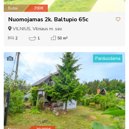
Butai
700€
Nuomojamas 2k. Baltupio 65c
VILNIUS, Vilniaus m. sav.
2
1
50 m²
Parduodama
25