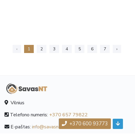
‹
1
2
3
4
5
6
7
›
Vilnius
Telefono numeris:
+370 657 79822
+370 600 93773
E-paštas:
info@savasnt.lt