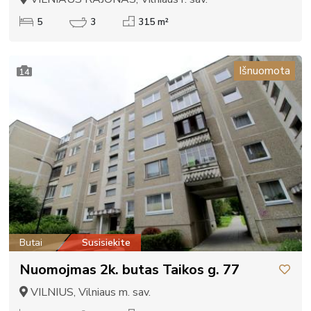
5
3
315 m²
Išnuomota
14
Butai
Susisiekite
Nuomojmas 2k. butas Taikos g. 77
VILNIUS, Vilniaus m. sav.