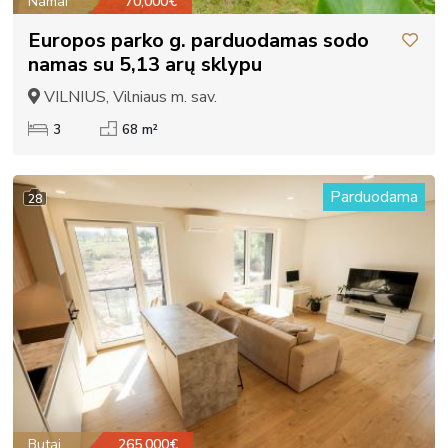
Namai
70,000€
Europos parko g. parduodamas sodo
namas su 5,13 arų sklypu
VILNIUS, Vilniaus m. sav.
3
68 m²
Parduodama
28
Butai
265,000€