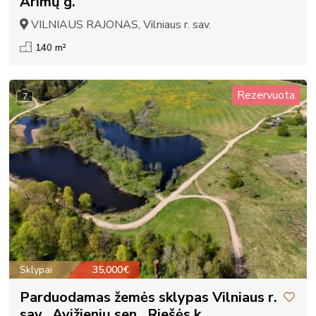
Arimų g.
VILNIAUS RAJONAS, Vilniaus r. sav.
140 m²
Rezervuota
7
Sklypai
35,000€
Parduodamas žemės sklypas Vilniaus r.
sav., Avižienių sen., Riešės k.