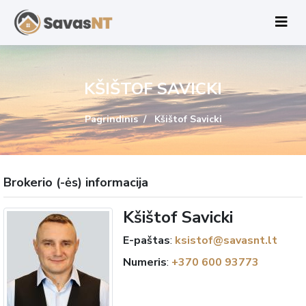
KŠIŠTOF SAVICKI
Pagrindinis
Kšištof Savicki
Brokerio (-ės) informacija
Kšištof Savicki
E-paštas
:
ksistof@savasnt.lt
Numeris
:
+370 600 93773