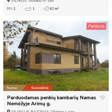
VILNIUS, Vilniaus m. sav.
2
1
62 m²
Parduota
58
Namai
Susisiekite
Parduodamas penkių kambarių Namas
Nemėžyje Arimų g.
VILNIAUS RAJONAS, Vilniaus r. sav.