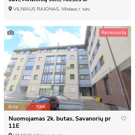
VILNIAUS RAJONAS, Vilniaus r. sav.
Rezervuota
12
Butai
700€
Nuomojamas 2k. butas, Savanorių pr
11E