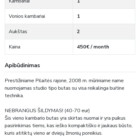
Kambariai
1
Vonios kambariai
1
Aukštas
2
Kaina
450€ / month
Apibūdinimas
Prestižiniame Pilaitės rajone, 2008 m. mūriniame name
nuomojamas studio tipo butas su visa reikalinga buitine
technika.
NEBRANGUS ŠILDYMAS! (40-70 eur)
Šis vieno kambario butas yra skirtas nuomai ir yra puikus
pasirinkimas tiems, kas ieško kompaktiško ir jaukaus būsto,
kuris atitiktų vieno ar dviejų žmonių poreikius.