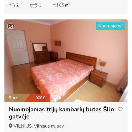
2
1
65 m²
Nuomojama
14
Butai
900€
Nuomojamas trijų kambarių butas Šilo
gatvėje
VILNIUS, Vilniaus m. sav.