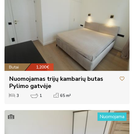
Butai
1,200€
Nuomojamas trijų kambarių butas
Pylimo gatvėje
3
1
65 m²
Nuomojama
11