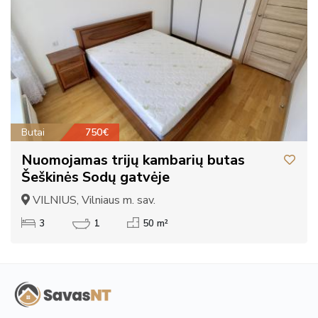
Butai
750€
Nuomojamas trijų kambarių butas
Šeškinės Sodų gatvėje
VILNIUS, Vilniaus m. sav.
3
1
50 m²