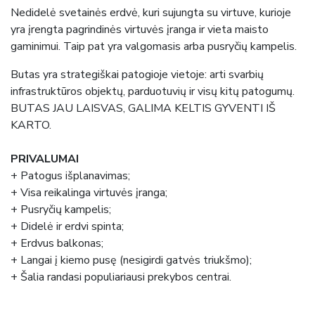
Nedidelė svetainės erdvė, kuri sujungta su virtuve, kurioje
yra įrengta pagrindinės virtuvės įranga ir vieta maisto
gaminimui. Taip pat yra valgomasis arba pusryčių kampelis.
Butas yra strategiškai patogioje vietoje: arti svarbių
infrastruktūros objektų, parduotuvių ir visų kitų patogumų.
BUTAS JAU LAISVAS, GALIMA KELTIS GYVENTI IŠ
KARTO.
PRIVALUMAI
+ Patogus išplanavimas;
+ Visa reikalinga virtuvės įranga;
+ Pusryčių kampelis;
+ Didelė ir erdvi spinta;
+ Erdvus balkonas;
+ Langai į kiemo pusę (nesigirdi gatvės triukšmo);
+ Šalia randasi populiariausi prekybos centrai.
___________________________________________