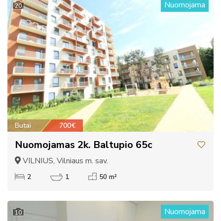
Nuomojama
20
Butai
700€
Nuomojamas 2k. Baltupio 65c
VILNIUS, Vilniaus m. sav.
2
1
50 m²
Nuomojama
10