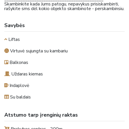
Skambinkite kada Jums patogu, nepavykus prisiskambinti,
rašykite sms dėl kokio objekto skambinote - perskambinsiu.
Savybės
Liftas
Virtuvė sujungta su kambariu
Balkonas
Uždaras kiemas
Indaplovė
Su baldais
Atstumo tarp įrenginių raktas
Prekybos centras - 200m