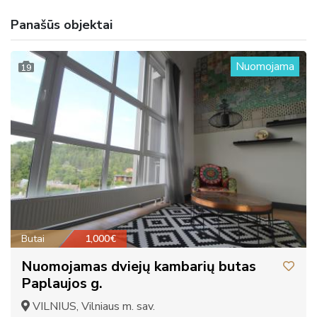
Panašūs objektai
Nuomojama
19
Butai
1,000€
Nuomojamas dviejų kambarių butas
Paplaujos g.
VILNIUS, Vilniaus m. sav.