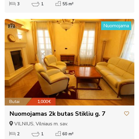
3
1
55 m²
Nuomojama
22
Butai
1,000€
Nuomojamas 2k butas Stikliu g. 7
VILNIUS, Vilniaus m. sav.
2
1
60 m²