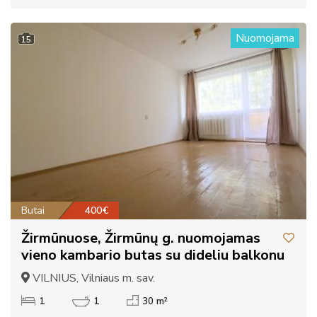
Nuomojama
15
Butai
400€
Žirmūnuose, Žirmūnų g. nuomojamas
vieno kambario butas su dideliu balkonu
VILNIUS, Vilniaus m. sav.
1
1
30 m²