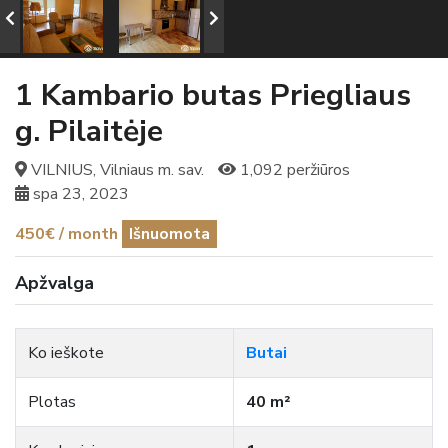
1 Kambario butas Priegliaus
g. Pilaitėje
VILNIUS, Vilniaus m. sav.
1,092 peržiūros
spa 23, 2023
450€ / month
Išnuomota
Apžvalga
Ko ieškote
Butai
Plotas
40 m²