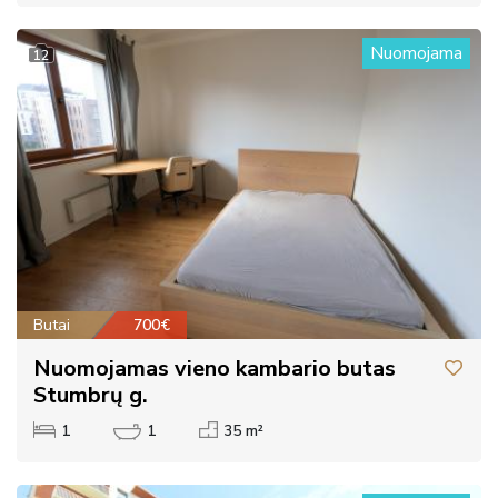
Nuomojama
12
Butai
700€
Nuomojamas vieno kambario butas
Stumbrų g.
1
1
35 m²