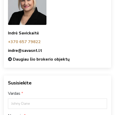
Indrė Savickaitė
+370 657 79822
indre@savasnt.lt
Daugiau šio brokerio objektų
Susisiekite
Vardas