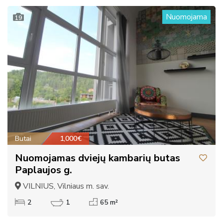
Nuomojama
19
Butai
1,000€
Nuomojamas dviejų kambarių butas
Paplaujos g.
VILNIUS, Vilniaus m. sav.
2
1
65 m²