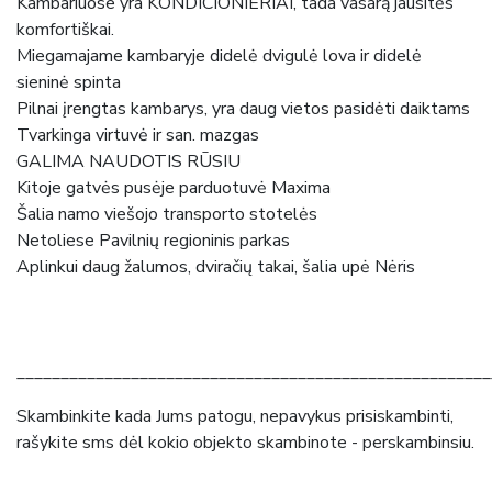
Kambariuose yra KONDICIONIERIAI, tada vasarą jausitės
komfortiškai.
Miegamajame kambaryje didelė dvigulė lova ir didelė
sieninė spinta
Pilnai įrengtas kambarys, yra daug vietos pasidėti daiktams
Tvarkinga virtuvė ir san. mazgas
GALIMA NAUDOTIS RŪSIU
Kitoje gatvės pusėje parduotuvė Maxima
Šalia namo viešojo transporto stotelės
Netoliese Pavilnių regioninis parkas
Aplinkui daug žalumos, dviračių takai, šalia upė Nėris
______________________________________________________
Skambinkite kada Jums patogu, nepavykus prisiskambinti,
rašykite sms dėl kokio objekto skambinote - perskambinsiu.