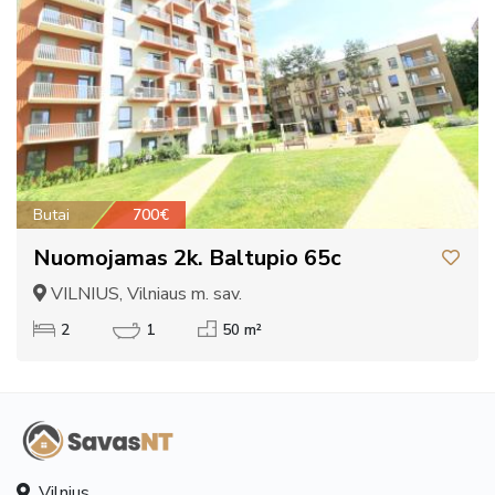
Butai
700€
Nuomojamas 2k. Baltupio 65c
VILNIUS, Vilniaus m. sav.
2
1
50 m²
Vilnius