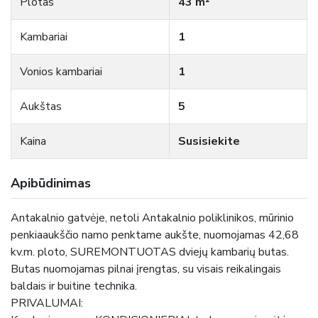
Plotas
43 m²
Kambariai
1
Vonios kambariai
1
Aukštas
5
Kaina
Susisiekite
Apibūdinimas
Antakalnio gatvėje, netoli Antakalnio poliklinikos, mūrinio
penkiaaukščio namo penktame aukšte, nuomojamas 42,68
kv.m. ploto, SUREMONTUOTAS dviejų kambarių butas.
Butas nuomojamas pilnai įrengtas, su visais reikalingais
baldais ir buitine technika.
PRIVALUMAI: