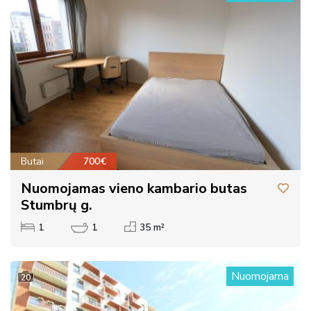
Butai
700€
Nuomojamas vieno kambario butas
Stumbrų g.
1
1
35 m²
Nuomojama
20