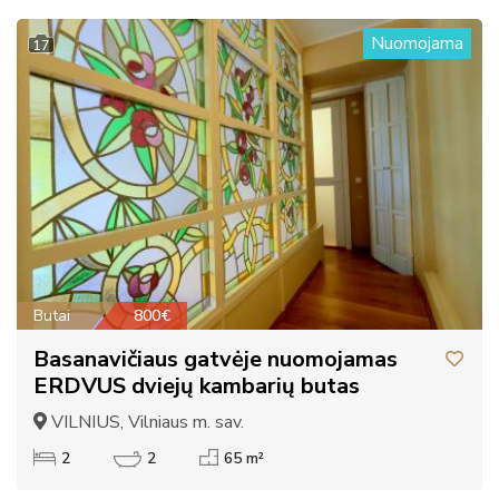
Nuomojama
17
Butai
800€
Basanavičiaus gatvėje nuomojamas
ERDVUS dviejų kambarių butas
VILNIUS, Vilniaus m. sav.
2
2
65 m²