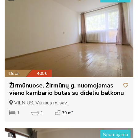
Butai
400€
Žirmūnuose, Žirmūnų g. nuomojamas
vieno kambario butas su dideliu balkonu
VILNIUS, Vilniaus m. sav.
1
1
30 m²
Nuomojama
12