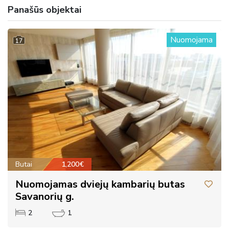
Panašūs objektai
Nuomojama
17
Butai
1,200€
Nuomojamas dviejų kambarių butas
Savanorių g.
2
1