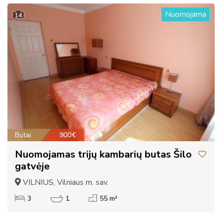
Nuomojama
14
Butai
900€
Nuomojamas trijų kambarių butas Šilo
gatvėje
VILNIUS, Vilniaus m. sav.
3
1
55 m²