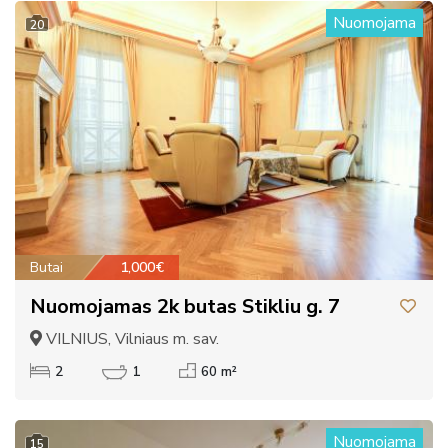
Nuomojama
20
Butai
1,000€
Nuomojamas 2k butas Stikliu g. 7
VILNIUS, Vilniaus m. sav.
2
1
60 m²
Nuomojama
15