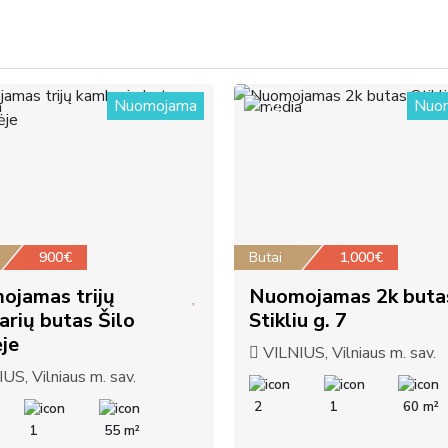
Nuomojama
Nuo
22
900€
Butai
1,000€
ojamas trijų
Nuomojamas 2k buta
rių butas Šilo
Stikliu g. 7
je
VILNIUS, Vilniaus m. sav.
US, Vilniaus m. sav.
2
1
60 m²
1
55 m²