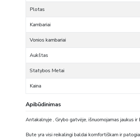
Plotas
Kambariai
Vonios kambariai
Aukštas
Statybos Metai
Kaina
Apibūdinimas
Antakalnyje
,
Grybo
gatvėje, išnuomojamas jauk
Bute yra visi reikalingi baldai komfortiškam ir patog