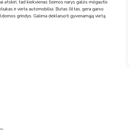
ai atskiri, tad kiekvienas šeimos narys galės mėgautis
liukas ir vieta automobiliui. Butas šiltas, gera garso
ildomos grindys. Galima deklaruoti gyvenamąją vietą.
ru