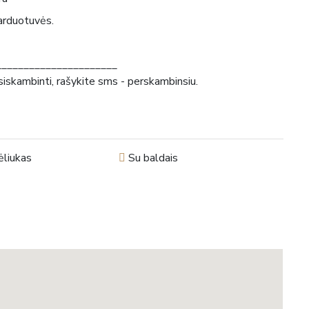
parduotuvės.
_______________________
siskambinti, rašykite sms - perskambinsiu.
liukas
Su baldais