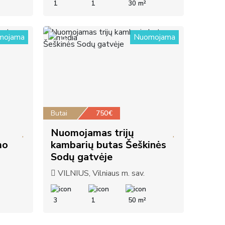
1
1
30 m²
mojama
Nuomojama
11
Butai
750€
Nuomojamas trijų
mo
kambarių butas Šeškinės
Sodų gatvėje
VILNIUS, Vilniaus m. sav.
3
1
50 m²