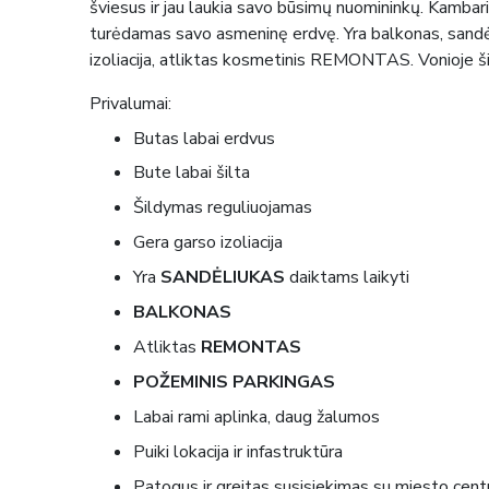
šviesus ir jau laukia savo būsimų nuomininkų. Kambari
turėdamas savo asmeninę erdvę.
Yra balkonas,
sandė
izoliacija, atliktas kosmetinis REMONTAS. Vonioje š
Privalumai:
Butas labai erdvus
Bute labai šilta
Šildymas reguliuojamas
Gera garso izoliacija
Yra
SANDĖLIUKAS
daiktams laikyti
BALKONAS
Atliktas
REMONTAS
POŽEMINIS PARKINGAS
Labai rami aplinka, daug žalumos
Puiki lokacija ir infastruktūra
Patogus ir greitas susisiekimas su miesto cent