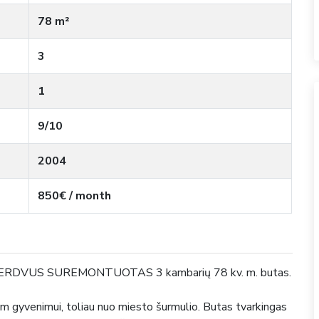
78 m²
3
1
9/10
2004
850€ / month
us ir ERDVUS SUREMONTUOTAS 3 kambarių
78
kv. m. butas.
iam gyvenimui, toliau nuo miesto šurmulio. Butas tvarkingas