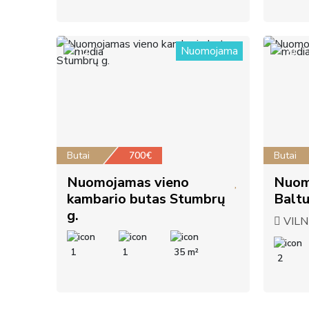
Nuomojama
12
20
Butai
700€
Butai
Nuomojamas vieno
Nuom
kambario butas Stumbrų
Baltu
g.
VILNI
1
1
35 m²
2