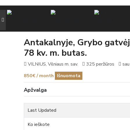
Antakalnyje, Grybo gatv
78 kv. m. butas.
VILNIUS, Vilniaus m. sav.
325 peržiūros
sau
850€ / month
Išnuomota
Apžvalga
Last Updated
Ko ieškote