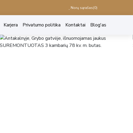
Norų sąrašas(
0
)
Karjera
Privatumo politika
Kontaktai
Blog'as