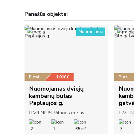
Panašūs objektai
Nuomojama
19
14
Butai
1,000€
Butai
Nuomojamas dviejų
Nuom
kambarių butas
kamba
Paplaujos g.
gatvė
VILNIUS, Vilniaus m. sav.
VILNI
2
1
65 m²
3