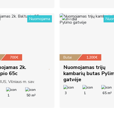
Nuomojama
Nuo
10
700€
Butai
1,200€
ojamas 2k.
Nuomojamas trijų
pio 65c
kambarių butas Pyli
gatvėje
US, Vilniaus m. sav.
3
1
65 m²
1
50 m²