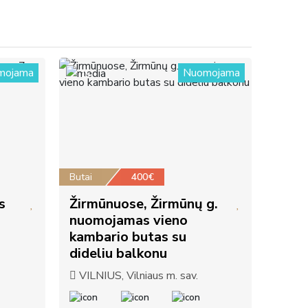
mojama
Nuomojama
15
Butai
400€
s
Žirmūnuose, Žirmūnų g.
nuomojamas vieno
kambario butas su
dideliu balkonu
VILNIUS, Vilniaus m. sav.