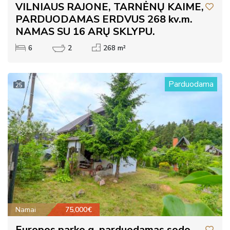
VILNIAUS RAJONE, TARNĖNŲ KAIME,
PARDUODAMAS ERDVUS 268 kv.m.
NAMAS SU 16 ARŲ SKLYPU.
6
2
268 m²
Parduodama
25
Namai
75,000€
Europos parko g. parduodamas sodo