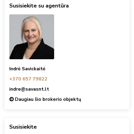
Susisiekite su agentūra
Indrė Savickaitė
+370 657 79822
indre@savasnt.lt
Daugiau šio brokerio objektų
Susisiekite