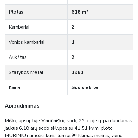
Plotas
618 m²
Kambariai
2
Vonios kambariai
1
Aukštas
2
Statybos Metai
1981
Kaina
Susisiekite
Apibūdinimas
Miškų apsuptyje Vinciūniškių sodų 22-ojoje g. parduodamas
jaukus 6,18 arų sodo sklypas su 41,51 kv.m. ploto
MŪRINIU nameliu, kuris turi rūsį!!!! Namas mūrinis, vieno