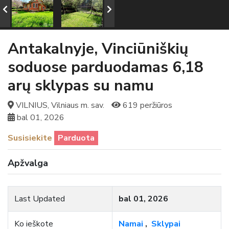
Antakalnyje, Vinciūniškių
soduose parduodamas 6,18
arų sklypas su namu
VILNIUS, Vilniaus m. sav.
619 peržiūros
bal 01, 2026
Susisiekite
Parduota
Apžvalga
Last Updated
bal 01, 2026
Ko ieškote
Namai
,
Sklypai