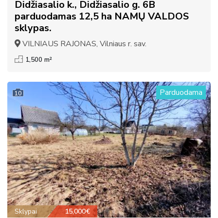
Didžiasalio k., Didžiasalio g. 6B
parduodamas 12,5 ha NAMŲ VALDOS
sklypas.
VILNIAUS RAJONAS, Vilniaus r. sav.
1,500 m²
Parduodama
10
Sklypai
15,000€