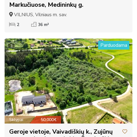
Markučiuose, Medininkų g.
VILNIUS, Vilniaus m. sav.
2
36 m²
Parduodama
3
Sklypai
50,000€
Geroje vietoje, Vaivadiškių k., Zujūnų