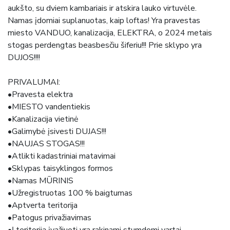
aukšto, su dviem kambariais ir atskira lauko virtuvėle.
Namas įdomiai suplanuotas, kaip loftas! Yra pravestas
miesto VANDUO, kanalizacija, ELEKTRA, o 2024 metais
stogas perdengtas beasbesčiu šiferiu!!! Prie sklypo yra
DUJOS!!!!
PRIVALUMAI:
•Pravesta elektra
•MIESTO vandentiekis
•Kanalizacija vietinė
•Galimybė įsivesti DUJAS!!!
•NAUJAS STOGAS!!!
•Atlikti kadastriniai matavimai
•Sklypas taisyklingos formos
•Namas MŪRINIS
•Užregistruotas 100 % baigtumas
•Aptverta teritorija
•Patogus privažiavimas
•Į teritoriją įvažiuoti yra rakinami stumdomi vartai