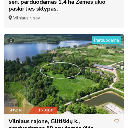
sen. parduodamas 1,4 ha Žemės ūkio
paskirties sklypas.
Vilniaus r. sav.
Parduodama
6
Sklypai
15,000€
Vilniaus rajone, Glitiškių k.,