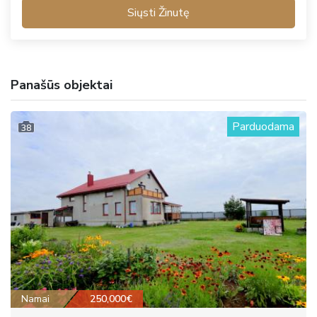
Siųsti Žinutę
Panašūs objektai
Parduodama
38
Namai
250,000€