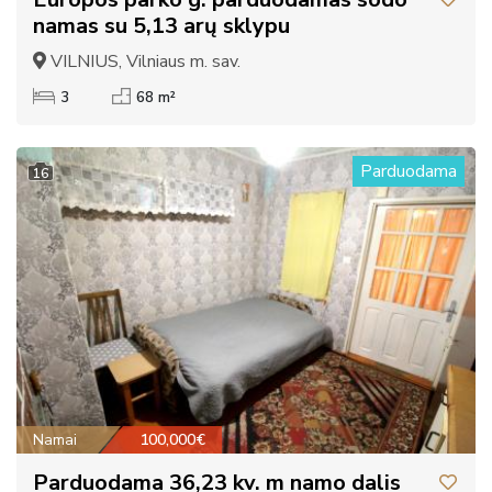
namas su 5,13 arų sklypu
VILNIUS, Vilniaus m. sav.
3
68 m²
Parduodama
16
Namai
100,000€
Parduodama 36,23 kv. m namo dalis