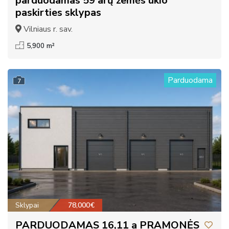
parduodamas 59 arų žemės ūkio
paskirties sklypas
Vilniaus r. sav.
5,900 m²
Parduodama
7
Sklypai
78,000€
PARDUODAMAS 16,11 a PRAMONĖS