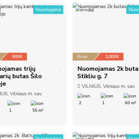
Nuomojama
Nuo
22
900€
Butai
1,000€
ojamas trijų
Nuomojamas 2k buta
rių butas Šilo
Stikliu g. 7
je
VILNIUS, Vilniaus m. sav.
US, Vilniaus m. sav.
2
1
60 m²
1
55 m²
Nuomojama
Nuo