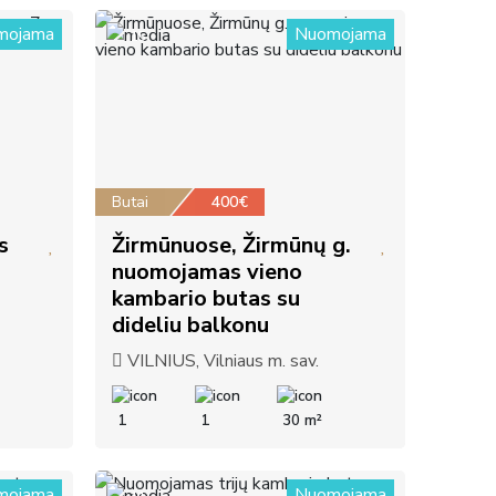
mojama
Nuomojama
15
Butai
400€
s
Žirmūnuose, Žirmūnų g.
nuomojamas vieno
kambario butas su
dideliu balkonu
VILNIUS, Vilniaus m. sav.
1
1
30 m²
mojama
Nuomojama