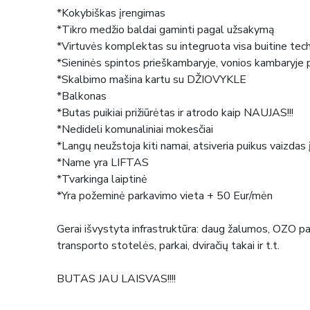
*Kokybiškas įrengimas
*Tikro medžio baldai gaminti pagal užsakymą
*Virtuvės komplektas su integruota visa buitine techni
*Sieninės spintos prieškambaryje, vonios kambaryje pu
*Skalbimo mašina kartu su DŽIOVYKLE
*Balkonas
*Butas puikiai prižiūrėtas ir atrodo kaip NAUJAS!!!
*Nedideli komunaliniai mokesčiai
*Langų neužstoja kiti namai, atsiveria puikus vaizdas 
*Name yra LIFTAS
*Tvarkinga laiptinė
*Yra požeminė parkavimo vieta + 50 Eur/mėn
Gerai išvystyta infrastruktūra: daug žalumos, OZO pa
transporto stotelės, parkai, dviračių takai ir t.t.
BUTAS JAU LAISVAS!!!!
_____________________________________________