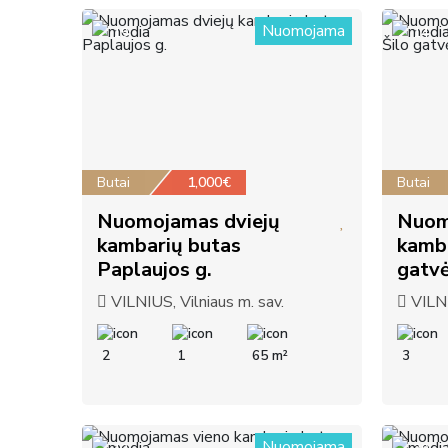
Nuomojama
19
14
Butai
1,000€
Butai
Nuomojamas dviejų
Nuom
kambarių butas
kamba
Paplaujos g.
gatvė
VILNIUS, Vilniaus m. sav.
VILNI
2
1
65 m²
3
Nuomojama