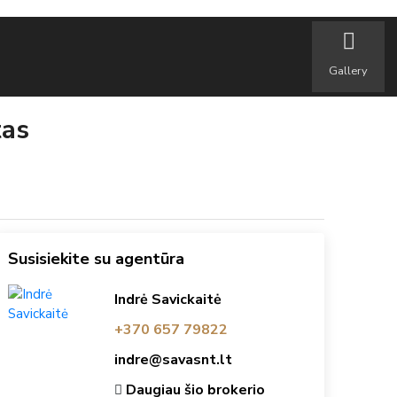
Gallery
tas
Susisiekite su agentūra
Indrė Savickaitė
+370 657 79822
indre@savasnt.lt
Daugiau šio brokerio