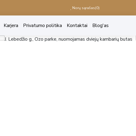
Norų sąrašas(
0
)
Karjera
Privatumo politika
Kontaktai
Blog'as