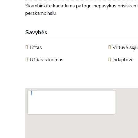
Skambinkite kada Jums patogu, nepavykus prisiskamb
perskambinsiu.
Savybės
Liftas
Virtuvė suj
Uždaras kiemas
Indaplovė