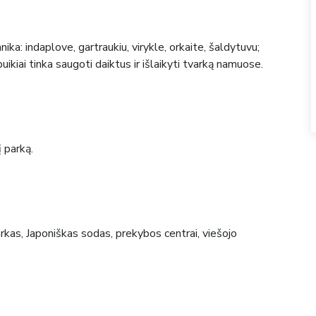
ka: indaplove, gartraukiu, virykle, orkaite, šaldytuvu;
ikiai tinka saugoti daiktus ir išlaikyti tvarką namuose.
į parką.
rkas, Japoniškas sodas, prekybos centrai, viešojo