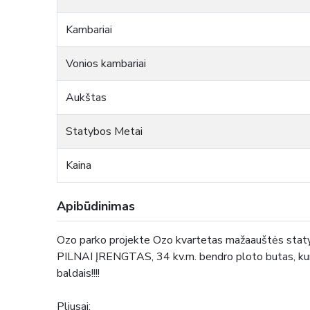
Kambariai
Vonios kambariai
Aukštas
Statybos Metai
Kaina
Apibūdinimas
Ozo parko projekte Ozo kvartetas mažaauštės stat
PILNAI ĮRENGTAS, 34 kv.m. bendro ploto butas, kur
baldais!!!!
Pliusai: