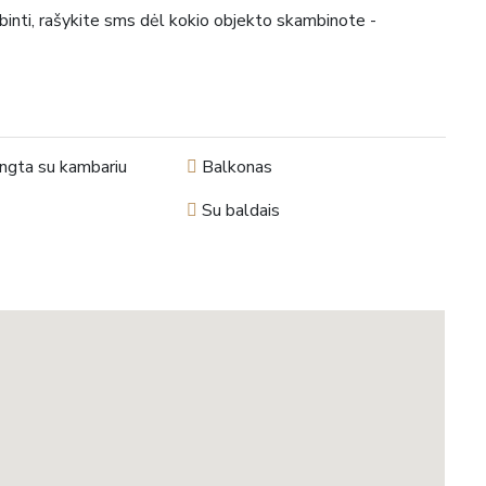
inti, rašykite sms dėl kokio objekto skambinote -
ungta su kambariu
Balkonas
Su baldais