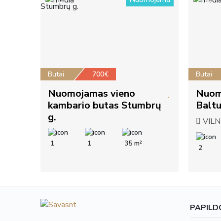
12
20
Butai
700€
Butai
Nuomojamas vieno
Nuom
kambario butas Stumbrų
Baltu
g.
VILNI
1
1
35 m²
2
PAPILD