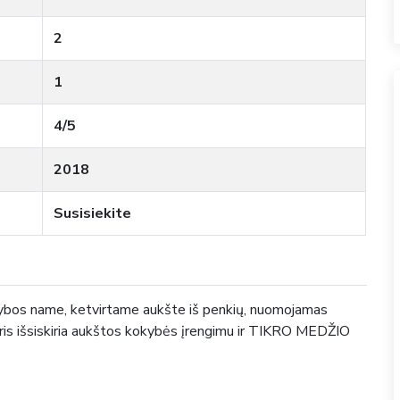
2
1
4/5
2018
Susisiekite
ybos name, ketvirtame aukšte iš penkių, nuomojamas
is išsiskiria aukštos kokybės įrengimu ir TIKRO MEDŽIO