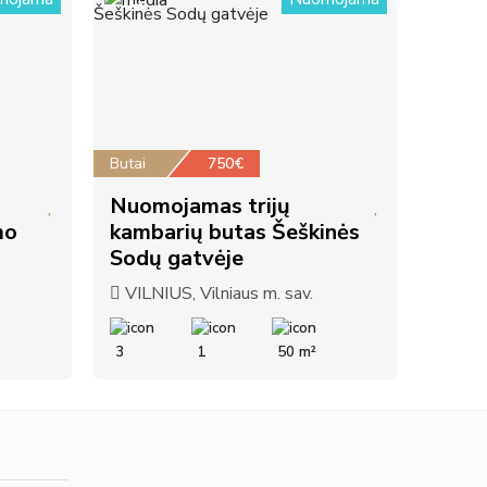
11
Butai
750€
Nuomojamas trijų
mo
kambarių butas Šeškinės
Sodų gatvėje
VILNIUS, Vilniaus m. sav.
3
1
50 m²