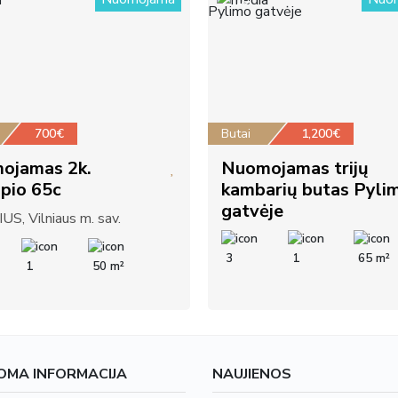
10
700€
Butai
1,200€
ojamas 2k.
Nuomojamas trijų
pio 65c
kambarių butas Pyli
gatvėje
US, Vilniaus m. sav.
3
1
65 m²
1
50 m²
OMA INFORMACIJA
NAUJIENOS