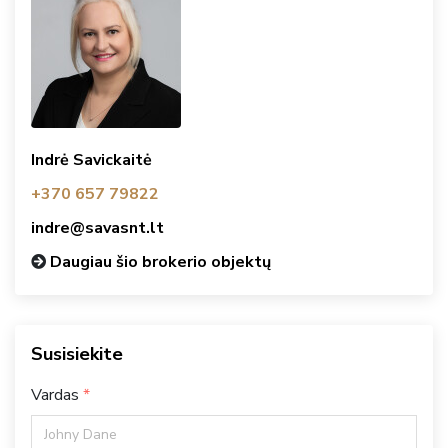
Indrė Savickaitė
+370 657 79822
indre@savasnt.lt
Daugiau šio brokerio objektų
Susisiekite
Vardas