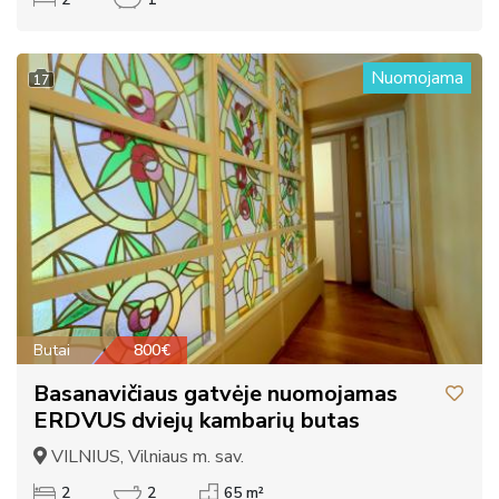
Nuomojama
17
Butai
800€
Basanavičiaus gatvėje nuomojamas
ERDVUS dviejų kambarių butas
VILNIUS, Vilniaus m. sav.
2
2
65 m²