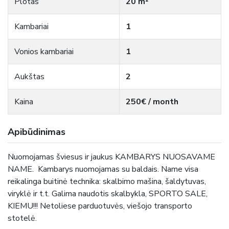
Plotas
20 m²
Kambariai
1
Vonios kambariai
1
Aukštas
2
Kaina
250€ / month
Apibūdinimas
Nuomojamas šviesus ir jaukus KAMBARYS NUOSAVAME
NAME. Kambarys nuomojamas su baldais. Name visa
reikalinga buitinė technika: skalbimo mašina, šaldytuvas,
viryklė ir t.t. Galima naudotis skalbykla, SPORTO SALE,
KIEMU!!! Netoliese parduotuvės, viešojo transporto
stotelė.