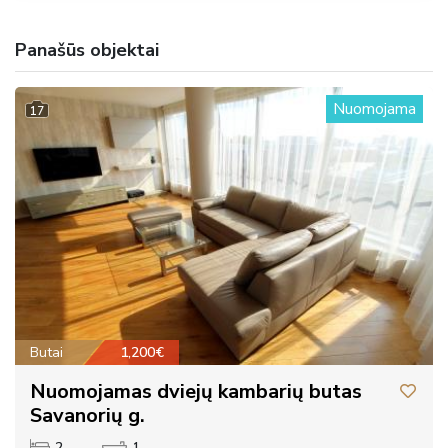
Panašūs objektai
Nuomojama
17
Butai
1,200€
Nuomojamas dviejų kambarių butas
Savanorių g.
2
1