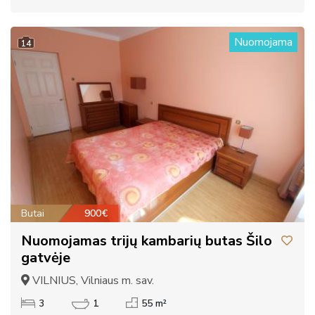
Nuomojama
14
Butai
900€
Nuomojamas trijų kambarių butas Šilo
gatvėje
VILNIUS, Vilniaus m. sav.
3
1
55 m²