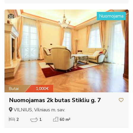
Nuomojama
20
Butai
1,000€
Nuomojamas 2k butas Stikliu g. 7
VILNIUS, Vilniaus m. sav.
2
1
60 m²