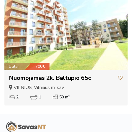
Butai
700€
Nuomojamas 2k. Baltupio 65c
VILNIUS, Vilniaus m. sav.
2
1
50 m²