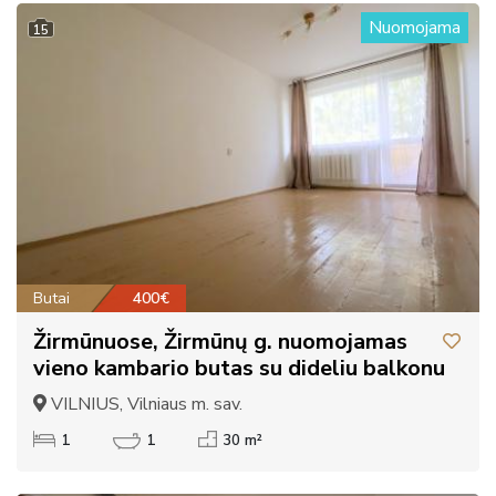
Nuomojama
15
Butai
400€
Žirmūnuose, Žirmūnų g. nuomojamas
vieno kambario butas su dideliu balkonu
VILNIUS, Vilniaus m. sav.
1
1
30 m²