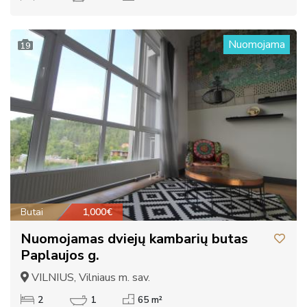
Nuomojama
19
Butai
1,000€
Nuomojamas dviejų kambarių butas
Paplaujos g.
VILNIUS, Vilniaus m. sav.
2
1
65 m²