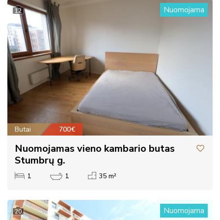
Nuomojama
12
Butai
700€
Nuomojamas vieno kambario butas
Stumbrų g.
1
1
35 m²
Nuomojama
20