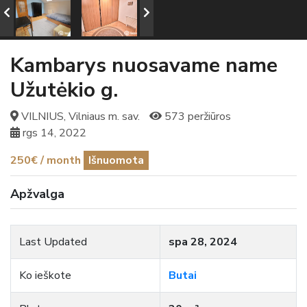
Kambarys nuosavame name
Užutėkio g.
VILNIUS, Vilniaus m. sav.
573 peržiūros
rgs 14, 2022
250€ / month
Išnuomota
Apžvalga
Last Updated
spa 28, 2024
Ko ieškote
Butai