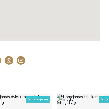
Nuomojama
Nuo
14