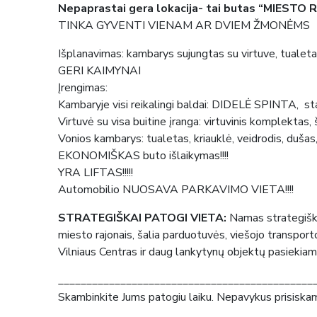
Nepaprastai gera lokacija- tai butas “MIESTO R
TINKA GYVENTI VIENAM AR DVIEM ŽMONĖMS
Išplanavimas: kambarys sujungtas su virtuve, tualeta
GERI KAIMYNAI
Įrengimas:
Kambaryje visi reikalingi baldai: DIDELĖ SPINTA, st
Virtuvė su visa buitine įranga: virtuvinis komplektas, 
Vonios kambarys: tualetas, kriauklė, veidrodis, dušas
EKONOMIŠKAS buto išlaikymas!!!!
YRA LIFTAS!!!!!
Automobilio NUOSAVA PARKAVIMO VIETA!!!!
STRATEGIŠKAI PATOGI VIETA:
Namas strategiškai
miesto rajonais, šalia parduotuvės, viešojo transp
Vilniaus Centras
ir daug lankytynų objektų pasiekiam
_____________________________________________
Skambinkite Jums patogiu laiku. Nepavykus prisiskambi