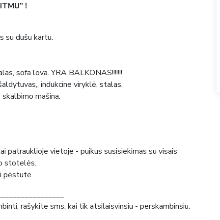
ITMU” !
s su dušu kartu.
alas, sofa lova. YRA BALKONAS!!!!!!!
šaldytuvas,, indukcine viryklė, stalas.
, skalbimo mašina.
 patrauklioje vietoje - puikus susisiekimas su visais
orto stotelės.
i pėstute.
_________________
nti, rašykite sms, kai tik atsilaisvinsiu - perskambinsiu.