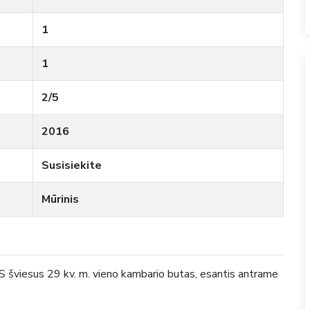
1
1
2/5
2016
Susisiekite
Mūrinis
šviesus 29 kv. m. vieno kambario butas, esantis antrame