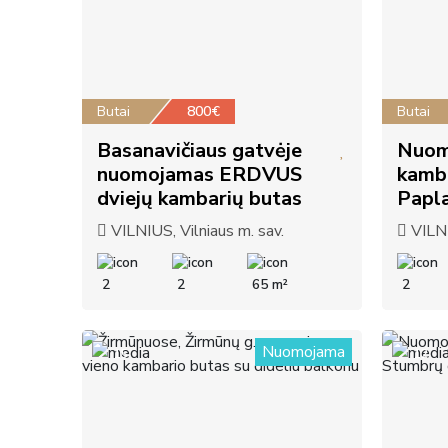
Butai
800€
Butai
Basanavičiaus gatvėje
Nuom
nuomojamas ERDVUS
kamb
dviejų kambarių butas
Papla
VILNIUS, Vilniaus m. sav.
VILNI
2
2
65 m²
2
Nuomojama
15
12