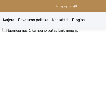
Norų sąrašas(
0
)
Karjera
Privatumo politika
Kontaktai
Blog'as