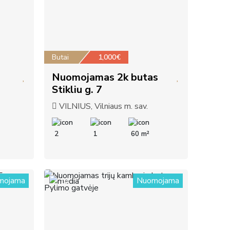
Butai
1,000€
Nuomojamas 2k butas
Stikliu g. 7
VILNIUS, Vilniaus m. sav.
2
1
60 m²
mojama
Nuomojama
10