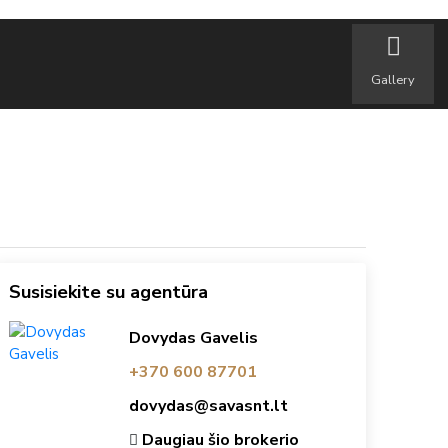
Gallery
Susisiekite su agentūra
Dovydas Gavelis
+370 600 87701
dovydas@savasnt.lt
Daugiau šio brokerio