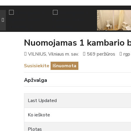
Nuomojamas 1 kambario b
VILNIUS, Vilniaus m. sav.
569 peržiūros
rgp
Susisiekite
Išnuomota
Apžvalga
Last Updated
Ko ieškote
Plotas