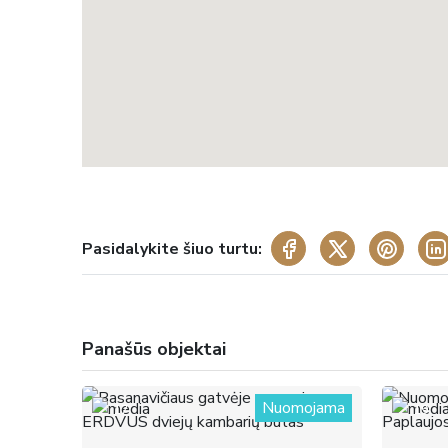
Pasidalykite šiuo turtu:
Panašūs objektai
Nuomojama
17
19