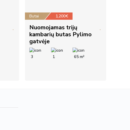
Butai
1,200€
Nuomojamas trijų
kambarių butas Pylimo
gatvėje
3
1
65 m²