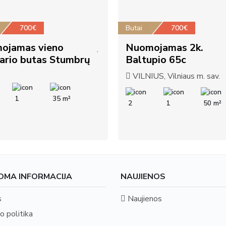
700€
Butai
700€
ojamas vieno
Nuomojamas 2k.
ario butas Stumbrų
Baltupio 65c
VILNIUS, Vilniaus m. sav.
1
35 m²
2
1
50 m²
OMA INFORMACIJA
NAUJIENOS
s
Naujienos
o politika