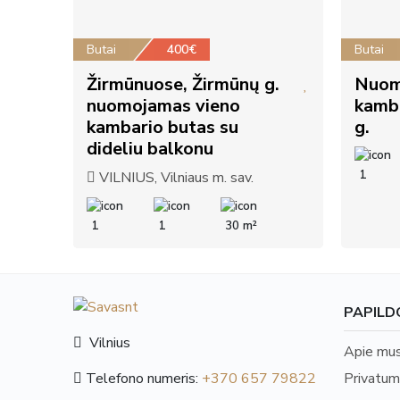
Butai
400€
Butai
Žirmūnuose, Žirmūnų g.
Nuom
nuomojamas vieno
kamb
kambario butas su
g.
dideliu balkonu
1
VILNIUS, Vilniaus m. sav.
1
1
30 m²
PAPILD
Vilnius
Apie mu
Privatum
Telefono numeris:
+370 657 79822