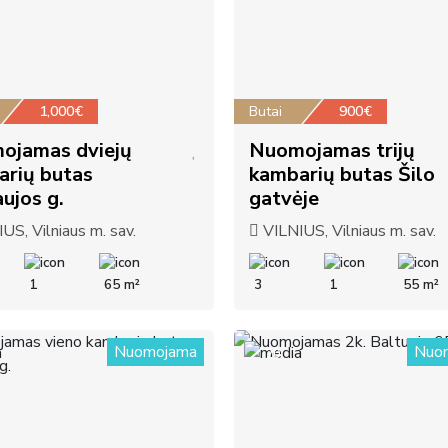
1,000€
Butai
900€
ojamas dviejų
Nuomojamas trijų
arių butas
kambarių butas Šilo
ujos g.
gatvėje
US, Vilniaus m. sav.
VILNIUS, Vilniaus m. sav.
1
65 m²
3
1
55 m²
Nuomojama
Nuo
20