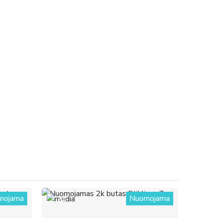
mojama
Nuomojama
20