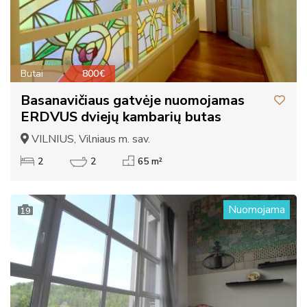
Butai
800€
Basanavičiaus gatvėje nuomojamas
ERDVUS dviejų kambarių butas
VILNIUS, Vilniaus m. sav.
2
2
65 m²
Nuomojama
19