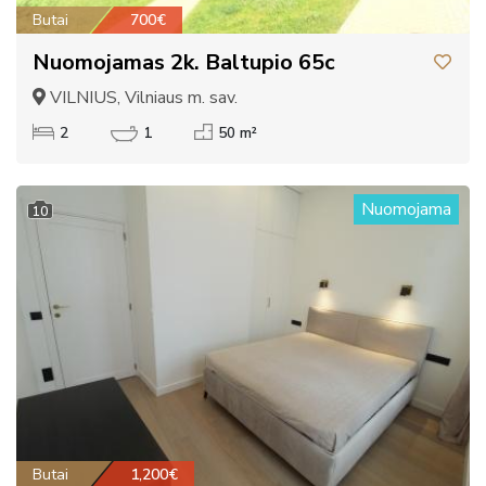
Butai
700€
Nuomojamas 2k. Baltupio 65c
VILNIUS, Vilniaus m. sav.
2
1
50 m²
Nuomojama
10
Butai
1,200€