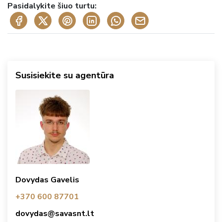
Pasidalykite šiuo turtu:
Susisiekite su agentūra
Dovydas Gavelis
+370 600 87701
dovydas@savasnt.lt