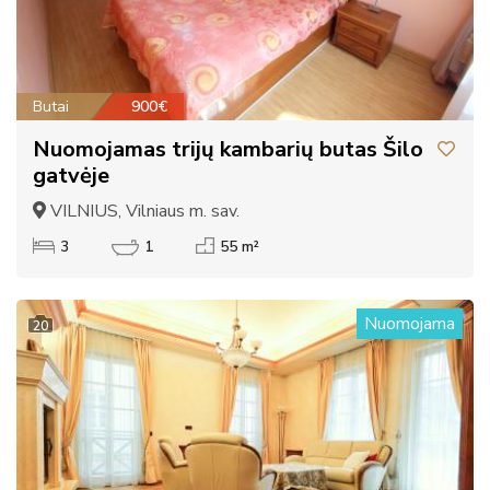
Butai
900€
Nuomojamas trijų kambarių butas Šilo
gatvėje
VILNIUS, Vilniaus m. sav.
3
1
55 m²
Nuomojama
20