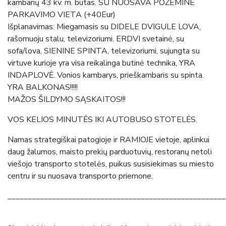
kambarių 43 kv. m. butas. SU NUOSAVA POŽEMINE
PARKAVIMO VIETA (+40Eur)
Išplanavimas: Miegamasis su DIDELE DVIGULE LOVA,
rašomuoju stalu, televizoriumi. ERDVI svetainė, su
sofa/lova, SIENINE SPINTA, televizoriumi, sujungta su
virtuve kurioje yra visa reikalinga butinė technika, YRA
INDAPLOVĖ. Vonios kambarys, prieškambaris su spinta.
YRA BALKONAS!!!!!
MAŽOS ŠILDYMO SĄSKAITOS!!!
VOS KELIOS MINUTĖS IKI AUTOBUSO STOTELĖS.
Namas strategiškai patogioje ir RAMIOJE vietoje, aplinkui
daug žalumos, maisto prekių parduotuvių, restoranų netoli
viešojo transporto stotelės, puikus susisiekimas su miesto
centru ir su nuosava transporto priemone.
______________________________________________________