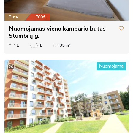
Butai
700€
Nuomojamas vieno kambario butas
Stumbrų g.
1
1
35 m²
Nuomojama
20