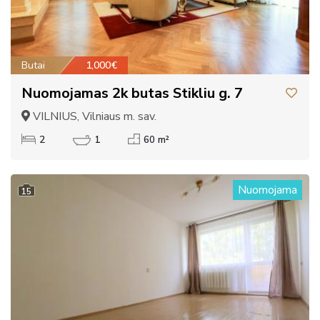
Butai
1,000€
Nuomojamas 2k butas Stikliu g. 7
VILNIUS, Vilniaus m. sav.
2
1
60 m²
Nuomojama
15