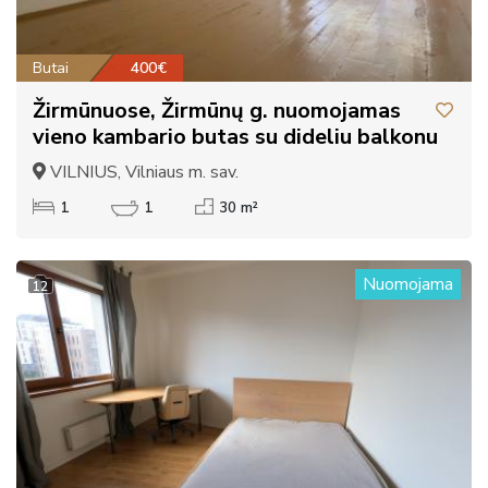
Butai
400€
Žirmūnuose, Žirmūnų g. nuomojamas
vieno kambario butas su dideliu balkonu
VILNIUS, Vilniaus m. sav.
1
1
30 m²
Nuomojama
12