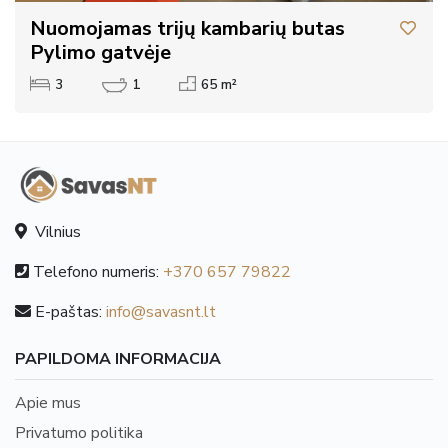
Nuomojamas trijų kambarių butas
Pylimo gatvėje
3
1
65 m²
Vilnius
Telefono numeris:
+370 657 79822
E-paštas:
info@savasnt.lt
PAPILDOMA INFORMACIJA
Apie mus
Privatumo politika