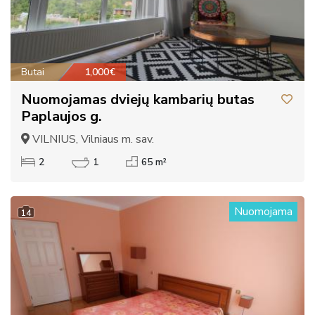
Butai
1,000€
Nuomojamas dviejų kambarių butas
Paplaujos g.
VILNIUS, Vilniaus m. sav.
2
1
65 m²
Nuomojama
14