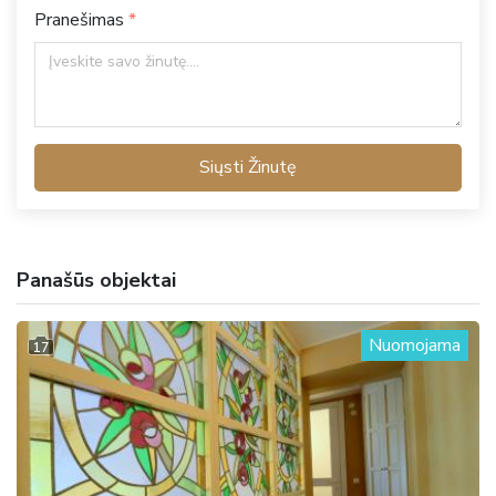
Pranešimas
Siųsti Žinutę
Panašūs objektai
Nuomojama
17