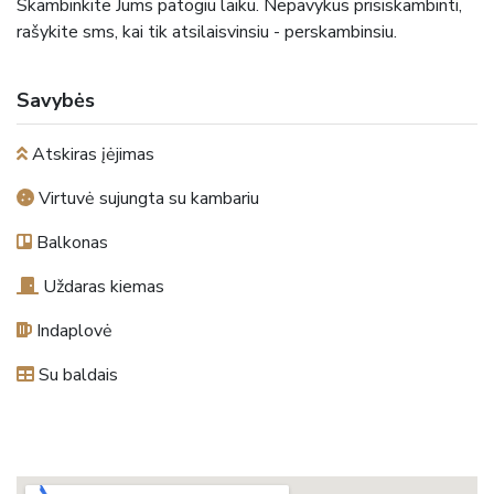
Skambinkite Jums patogiu laiku. Nepavykus prisiskambinti,
rašykite sms, kai tik atsilaisvinsiu - perskambinsiu.
Savybės
Atskiras įėjimas
Virtuvė sujungta su kambariu
Balkonas
Uždaras kiemas
Indaplovė
Su baldais