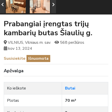
Prabangiai įrengtas trijų
kambarių butas Šiaulių g.
VILNIUS, Vilniaus m. sav.
568 peržiūros
kov 13, 2024
Susisiekite
Išnuomota
Apžvalga
Ko ieškote
Butai
Plotas
70 m²