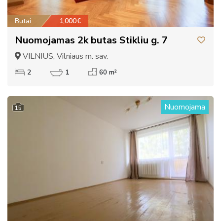
Butai
1,000€
Nuomojamas 2k butas Stikliu g. 7
VILNIUS, Vilniaus m. sav.
2
1
60 m²
Nuomojama
15