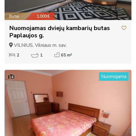
Butai
1,000€
Nuomojamas dviejų kambarių butas
Paplaujos g.
VILNIUS, Vilniaus m. sav.
2
1
65 m²
Nuomojama
14