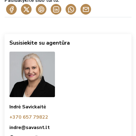
Pasidalykite šiuo turtu:
Susisiekite su agentūra
Indrė Savickaitė
+370 657 79822
indre@savasnt.lt