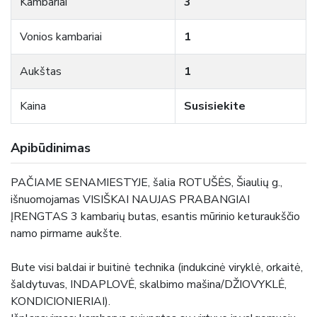
Kambariai
3
Vonios kambariai
1
Aukštas
1
Kaina
Susisiekite
Apibūdinimas
PAČIAME SENAMIESTYJE, šalia ROTUŠĖS, Šiaulių g.,
išnuomojamas VISIŠKAI NAUJAS PRABANGIAI
ĮRENGTAS 3 kambarių butas, esantis mūrinio keturaukščio
namo pirmame aukšte.
Bute visi baldai ir buitinė technika (indukcinė viryklė, orkaitė,
šaldytuvas, INDAPLOVĖ, skalbimo mašina/DŽIOVYKLĖ,
KONDICIONIERIAI).