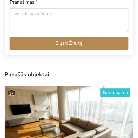
Pranešimas
Siųsti Žinutę
Panašūs objektai
Nuomojama
17