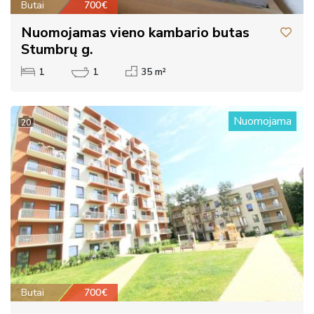
Butai
700€
Nuomojamas vieno kambario butas
Stumbrų g.
1
1
35 m²
Nuomojama
20
Butai
700€