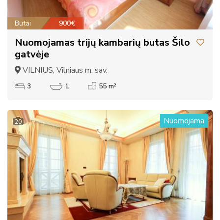
Butai
900€
Nuomojamas trijų kambarių butas Šilo
gatvėje
VILNIUS, Vilniaus m. sav.
3
1
55 m²
Nuomojama
20