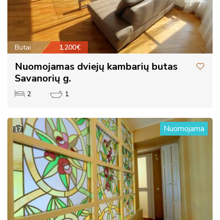
Butai
1,200€
Nuomojamas dviejų kambarių butas
Savanorių g.
2
1
Nuomojama
17