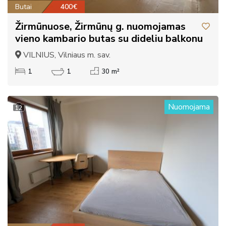
Butai
400€
Žirmūnuose, Žirmūnų g. nuomojamas
vieno kambario butas su dideliu balkonu
VILNIUS, Vilniaus m. sav.
1
1
30 m²
Nuomojama
12