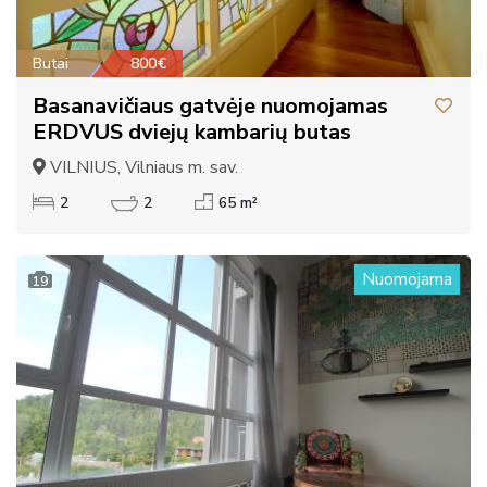
Butai
800€
Basanavičiaus gatvėje nuomojamas
ERDVUS dviejų kambarių butas
VILNIUS, Vilniaus m. sav.
2
2
65 m²
Nuomojama
19