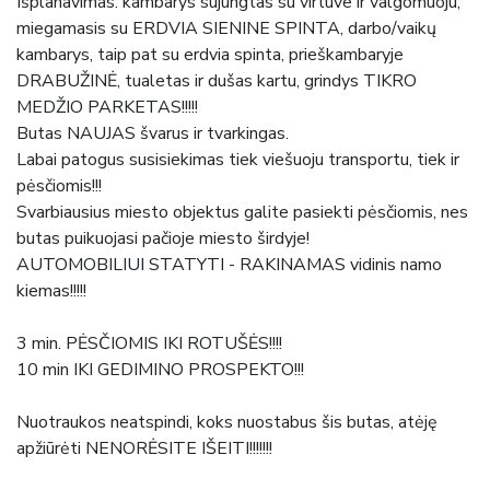
Išplanavimas: kambarys sujungtas su virtuve ir valgomuoju,
miegamasis su ERDVIA SIENINE SPINTA, darbo/vaikų
kambarys, taip pat su erdvia spinta, prieškambaryje
DRABUŽINĖ, tualetas ir dušas kartu, grindys TIKRO
MEDŽIO PARKETAS!!!!!
Butas NAUJAS švarus ir tvarkingas.
Labai patogus susisiekimas tiek viešuoju transportu, tiek ir
pėsčiomis!!!
Svarbiausius miesto objektus galite pasiekti pėsčiomis, nes
butas puikuojasi pačioje miesto širdyje!
AUTOMOBILIUI STATYTI - RAKINAMAS vidinis namo
kiemas!!!!!
3 min. PĖSČIOMIS IKI ROTUŠĖS!!!!
10 min IKI GEDIMINO PROSPEKTO!!!
Nuotraukos neatspindi, koks nuostabus šis butas, atėję
apžiūrėti NENORĖSITE IŠEITI!!!!!!!