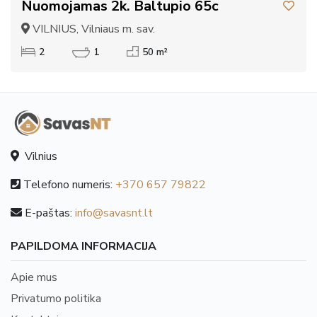
Nuomojamas 2k. Baltupio 65c
VILNIUS, Vilniaus m. sav.
2
1
50 m²
Vilnius
Telefono numeris:
+370 657 79822
E-paštas:
info@savasnt.lt
PAPILDOMA INFORMACIJA
Apie mus
Privatumo politika