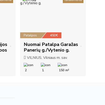
10
Patalpos
450€
ijos
Nuomai Patalpa Garažas
pos
Panerių g./Vytenio g.
VILNIUS, Vilniaus m. sav.
2
1
150 m²