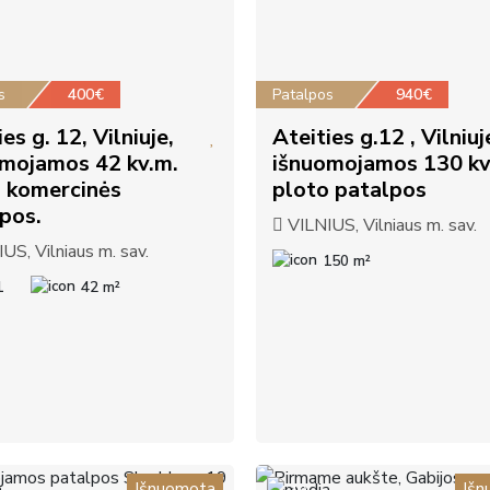
s
400€
Patalpos
940€
es g. 12, Vilniuje,
Ateities g.12 , Vilniuj
omojamos 42 kv.m.
išnuomojamos 130 kv
 komercinės
ploto patalpos
pos.
VILNIUS, Vilniaus m. sav.
US, Vilniaus m. sav.
150 m²
1
42 m²
Išnuomota
Išn