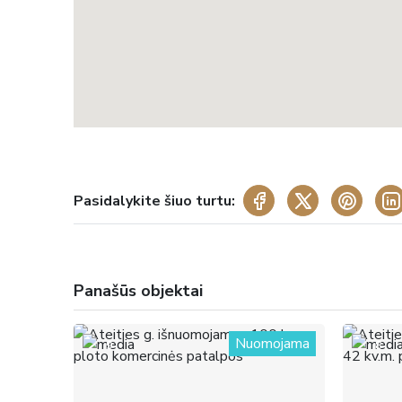
Pasidalykite šiuo turtu:
Panašūs objektai
Nuomojama
9
8