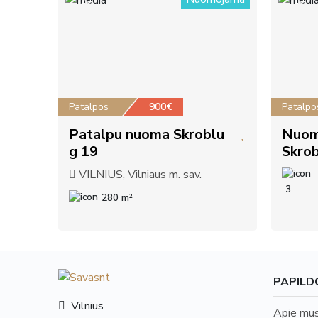
20
10
Patalpos
900€
Patalpo
Patalpu nuoma Skroblu
Nuom
g 19
Skrob
VILNIUS, Vilniaus m. sav.
3
280 m²
PAPILD
Vilnius
Apie mu