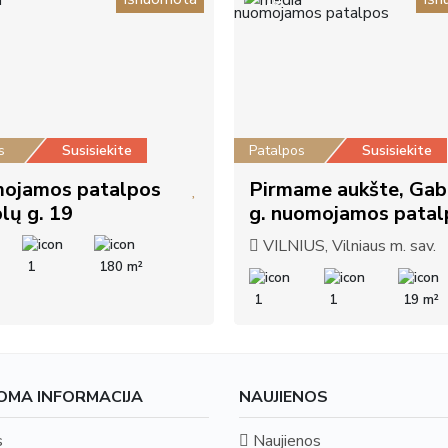
10
s
Susisiekite
Patalpos
Susisiekite
ojamos patalpos
Pirmame aukšte, Gab
lų g. 19
g. nuomojamos patal
VILNIUS, Vilniaus m. sav.
1
180 m²
1
1
19 m²
OMA INFORMACIJA
NAUJIENOS
s
Naujienos