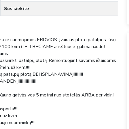
Susisiekite
ankirtoje nuomojamos ERDVIOS įvairaus ploto patalpos Jūsų
 2100 kvm.) IR TREČIAME aukštuose: galima naudoti
lams.
pasirinkti patalpų plotą. Remontuojant savomis išlaidomis
ėn. už kv.m.!!!!!
ą patalpų plotą BEI IŠPLANAVIMĄ!!!!!!!!!!!!
!!!!!!!!!!!!!!!!!!!!!
uno gatvės vos 5 metrai nuo stotelės ARBA per vidinį
sportu!!!!!
už kv.m.
aujų nuomininkų!!!!!