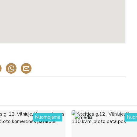
Nuomojama
Nuo
12