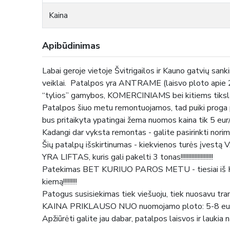
Kaina
Apibūdinimas
Labai geroje vietoje Švitrigailos ir Kauno gatvių s
veiklai. Patalpos yra ANTRAME (laisvo ploto apie
“tylios” gamybos, KOMERCINIAMS bei kitiems tiks
Patalpos šiuo metu remontuojamos, tad puiki proga 
bus pritaikyta ypatingai žema nuomos kaina tik 5 eur/m
Kadangi dar vyksta remontas - galite pasirinkti norim
Šių patalpų išskirtinumas - kiekvienos turės įvestą VANDENĮ
YRA LIFTAS, kuris gali pakelti 3 tonas!!!!!!!!!!!!!!!!!!!!!
Patekimas BET KURIUO PAROS METU - tiesiai iš Ka
kiemą!!!!!!!!!
Patogus susisiekimas tiek viešuoju, tiek nuosavu tran
KAINA PRIKLAUSO NUO nuomojamo ploto: 5-8 eur 
Apžiūrėti galite jau dabar, patalpos laisvos ir laukia n