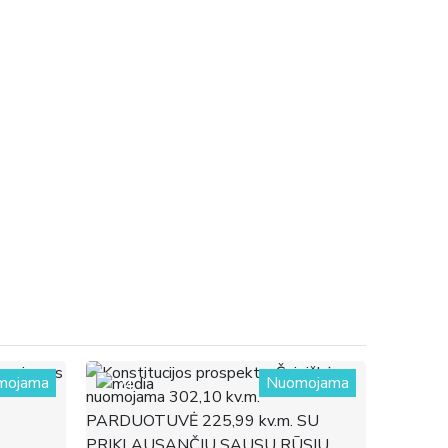
mojama
Nuomojama
24