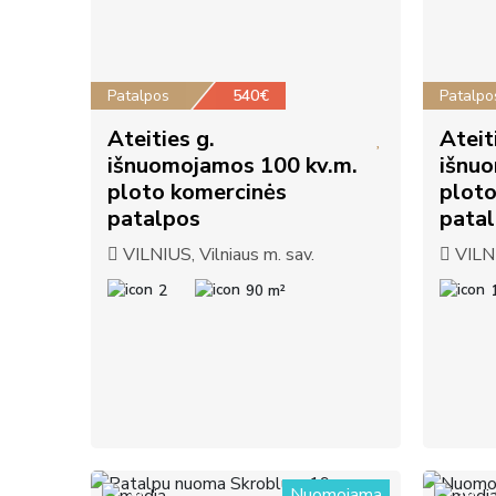
Patalpos
540€
Patalpo
Ateities g.
Ateiti
išnuomojamos 100 kv.m.
išnu
ploto komercinės
ploto
patalpos
patal
VILNIUS, Vilniaus m. sav.
VILNI
2
90 m²
Nuomojama