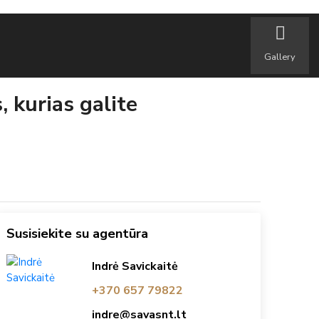
Gallery
 kurias galite
Susisiekite su agentūra
Indrė Savickaitė
+370 657 79822
indre@savasnt.lt