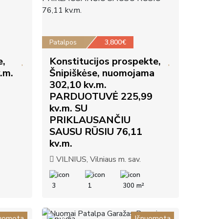
Patalpos
3,800€
e,
Konstitucijos prospekte,
.m.
Šnipiškėse, nuomojama
302,10 kv.m.
PARDUOTUVĖ 225,99
kv.m. SU
PRIKLAUSANČIU
SAUSU RŪSIU 76,11
kv.m.
VILNIUS, Vilniaus m. sav.
3
1
300 m²
uomota
Išnuomota