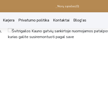
Norų sąrašas(
0
)
Karjera
Privatumo politika
Kontaktai
Blog'as