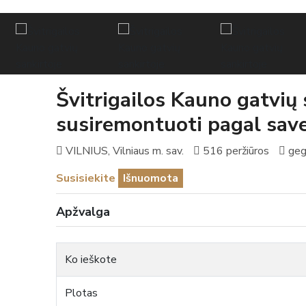
Švitrigailos Kauno gatvių
susiremontuoti pagal sav
VILNIUS, Vilniaus m. sav.
516 peržiūros
geg
Susisiekite
Išnuomota
Apžvalga
Ko ieškote
Plotas