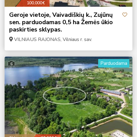
100,000€
Geroje vietoje, Vaivadiškių k., Zujūnų
sen. parduodamas 0,5 ha Žemės ūkio
paskirties sklypas.
VILNIAUS RAJONAS, Vilniaus r. sav.
Parduodama
6