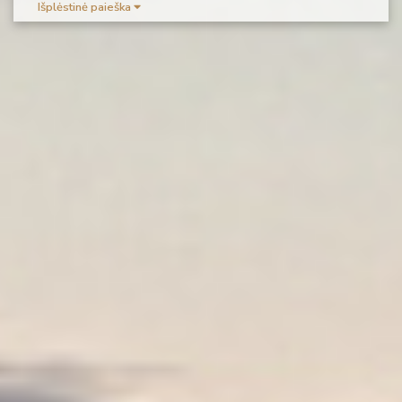
Išplėstinė paieška