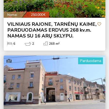
Namai
250,000€
VILNIAUS RAJONE, TARNĖNŲ KAIME,
PARDUODAMAS ERDVUS 268 kv.m.
NAMAS SU 16 ARŲ SKLYPU.
6
2
268 m²
Parduodama
27