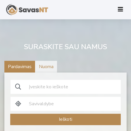
SURASKITE SAU NAMUS
Pardavimas
Nuoma
Ieškoti