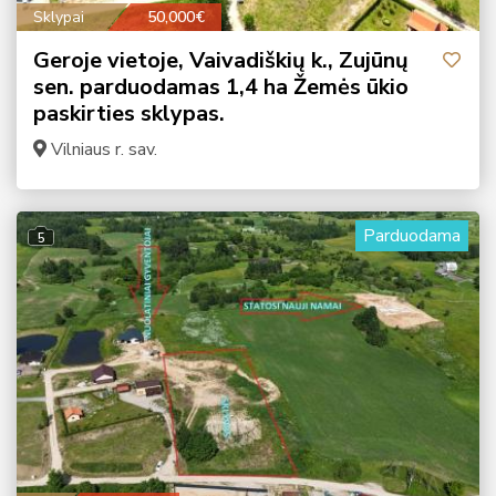
Sklypai
50,000€
Geroje vietoje, Vaivadiškių k., Zujūnų
sen. parduodamas 1,4 ha Žemės ūkio
paskirties sklypas.
Vilniaus r. sav.
Parduodama
5