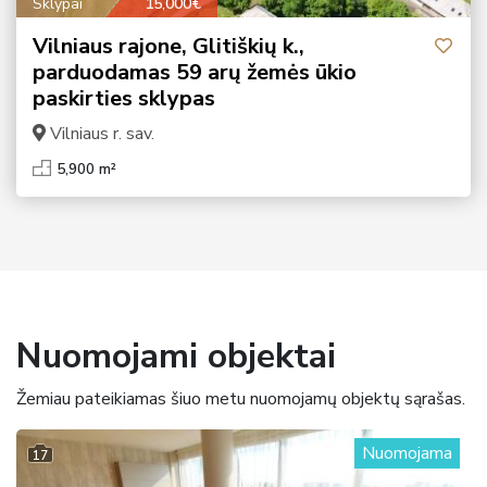
Sklypai
15,000€
Vilniaus rajone, Glitiškių k.,
parduodamas 59 arų žemės ūkio
paskirties sklypas
Vilniaus r. sav.
5,900 m²
Nuomojami objektai
Žemiau pateikiamas šiuo metu nuomojamų objektų sąrašas.
Nuomojama
17