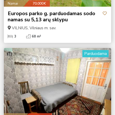
Namai
70,000€
Europos parko g. parduodamas sodo
namas su 5,13 arų sklypu
VILNIUS, Vilniaus m. sav.
3
68 m²
Parduodama
16