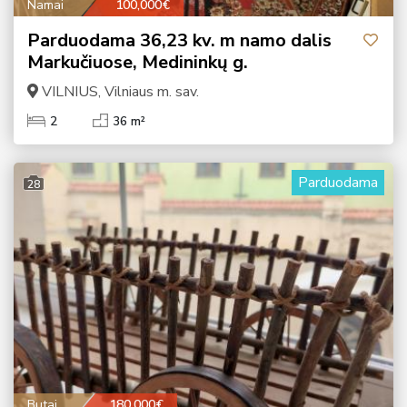
Namai
100,000€
Parduodama 36,23 kv. m namo dalis
Markučiuose, Medininkų g.
VILNIUS, Vilniaus m. sav.
2
36 m²
Parduodama
28
Butai
180,000€