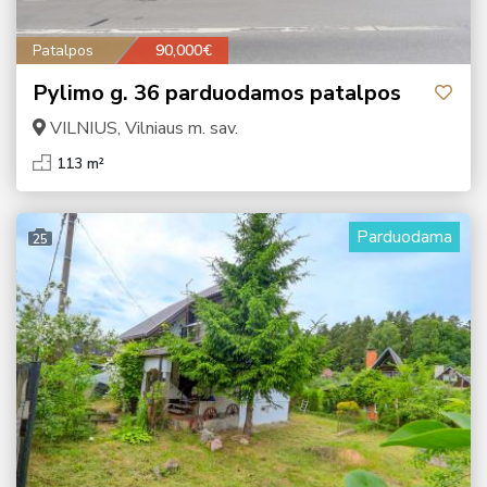
Patalpos
90,000€
Pylimo g. 36 parduodamos patalpos
VILNIUS, Vilniaus m. sav.
113 m²
Parduodama
25