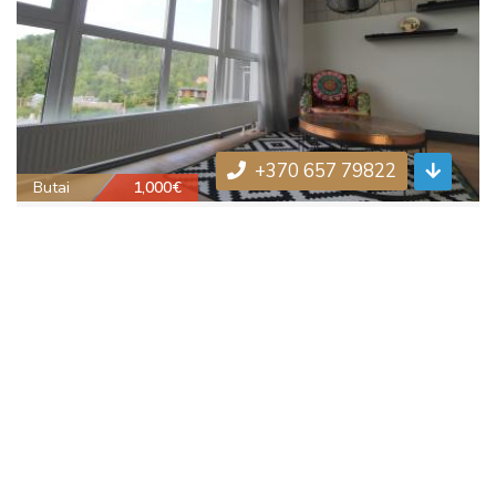
+370 657 79822
Butai
1,000€
Nuomojamas dviejų kambarių butas
Paplaujos g.
VILNIUS, Vilniaus m. sav.
2
1
65 m²
Nuomojama
14