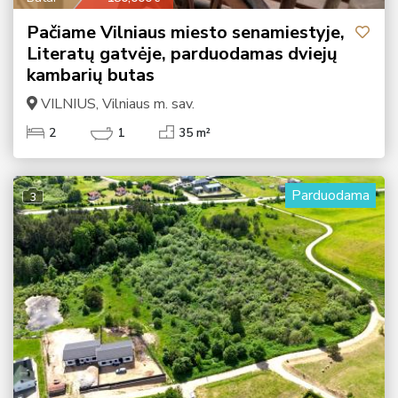
Pačiame Vilniaus miesto senamiestyje,
Literatų gatvėje, parduodamas dviejų
kambarių butas
VILNIUS, Vilniaus m. sav.
2
1
35 m²
Parduodama
3