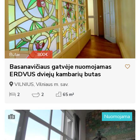
Butai
800€
Basanavičiaus gatvėje nuomojamas
ERDVUS dviejų kambarių butas
VILNIUS, Vilniaus m. sav.
2
2
65 m²
Nuomojama
19