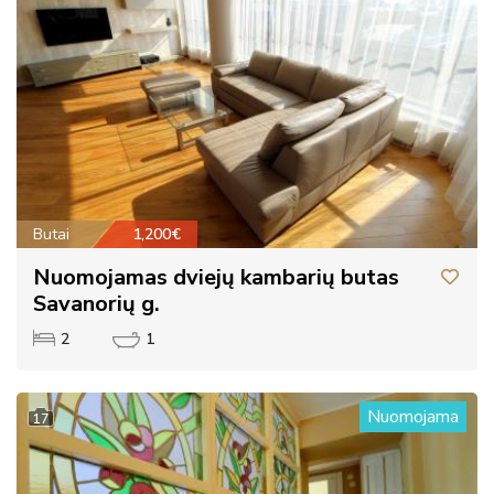
Butai
1,200€
Nuomojamas dviejų kambarių butas
Savanorių g.
2
1
Nuomojama
17