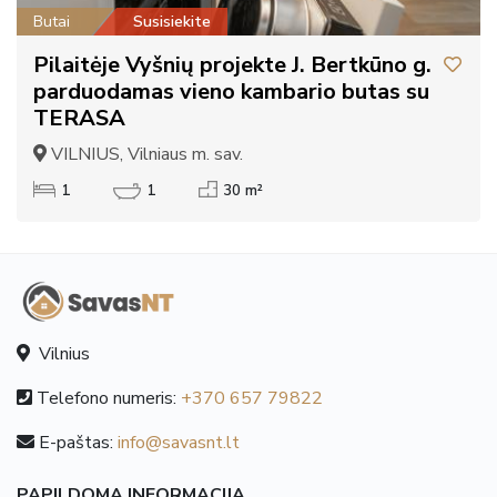
Butai
Susisiekite
Pilaitėje Vyšnių projekte J. Bertkūno g.
parduodamas vieno kambario butas su
TERASA
VILNIUS, Vilniaus m. sav.
1
1
30 m²
Vilnius
Telefono numeris:
+370 657 79822
E-paštas:
info@savasnt.lt
PAPILDOMA INFORMACIJA