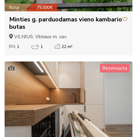
Butai
75,000€
Minties g. parduodamas vieno kambario
butas
VILNIUS, Vilniaus m. sav.
1
1
22 m²
Rezervuota
21