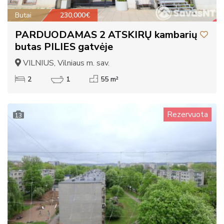
Butai
230,000€
PARDUODAMAS 2 ATSKIRŲ kambarių
butas PILIES gatvėje
VILNIUS, Vilniaus m. sav.
2
1
55 m²
Rezervuota
13