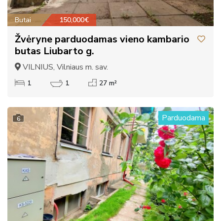
Butai
150,000€
Žvėryne parduodamas vieno kambario
butas Liubarto g.
VILNIUS, Vilniaus m. sav.
1
1
27 m²
Parduodama
6