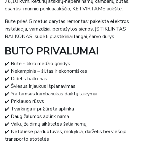
76,10 kv.m. keturių atskirų-nepereinamų kambarių butas,
esantis mūrinio penkiaaukščio, KETVIRTAME aukšte.
Bute prieš 5 metus darytas remontas: pakeista elektros
instaliacija, vamzdžiai, perdažytos sienos, ĮSTIKLINTAS
BALKONAS, sudėti plastikiniai langai, šarvo durys.
BUTO PRIVALUMAI
✔️ Bute - tikro medžio grindys
✔️ Nekampinis – šiltas ir ekonomiškas
✔️ Didelis balkonas
✔️ Šviesus ir jaukus išplanavimas
✔️ Yra tamsus kambariukas daiktų laikymui
✔️ Priklauso rūsys
✔️ Tvarkinga ir prižiūrėta aplinka
✔️ Daug žalumos aplink namą
✔️ Vaikų žaidimų aikštelės šalia namų
✔️ Netoliese parduotuvės, mokykla, darželis bei viešojo
transporto stotelės