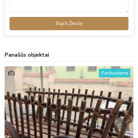
Siųsti Žinutę
Panašūs objektai
Parduodama
28