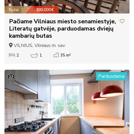
Butai
180,000€
Pačiame Vilniaus miesto senamiestyje,
Literatų gatvėje, parduodamas dviejų
kambarių butas
VILNIUS, Vilniaus m. sav.
2
1
35 m²
Parduodama
22