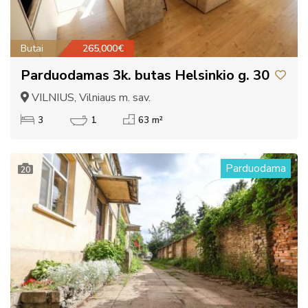
Butai
265,000€
Parduodamas 3k. butas Helsinkio g. 30
VILNIUS, Vilniaus m. sav.
3
1
63 m²
Parduodama
20