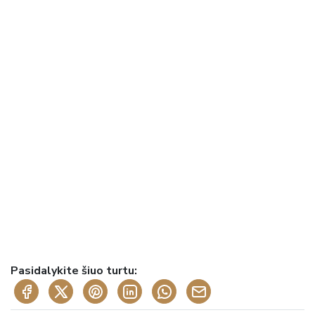
Pasidalykite šiuo turtu: