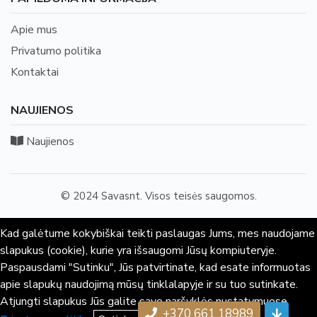
Apie mus
Privatumo politika
Kontaktai
NAUJIENOS
Naujienos
© 2024 Savasnt. Visos teisės saugomos.
Kad galėtume kokybiškai teikti paslaugas Jums, mes naudojame
slapukus (cookie), kurie yra išsaugomi Jūsų kompiuteryje.
Paspausdami "Sutinku", Jūs patvirtinate, kad esate informuotas
apie slapukų naudojimą mūsų tinklalapyje ir su tuo sutinkate.
Atjungti slapukus Jūs galite savo naršyklės nustatymuose.
+370 661 18989