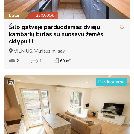
Butai
230,000€
Šilo gatvėje parduodamas dviejų
kambarių butas su nuosavu žemės
sklypu!!!!
VILNIUS, Vilniaus m. sav.
2
1
60 m²
Parduodama
28