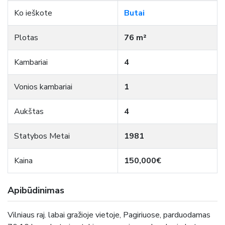
Ko ieškote
Butai
Plotas
76 m²
Kambariai
4
Vonios kambariai
1
Aukštas
4
Statybos Metai
1981
Kaina
150,000€
Apibūdinimas
Vilniaus raj. labai gražioje vietoje, Pagiriuose, parduodamas