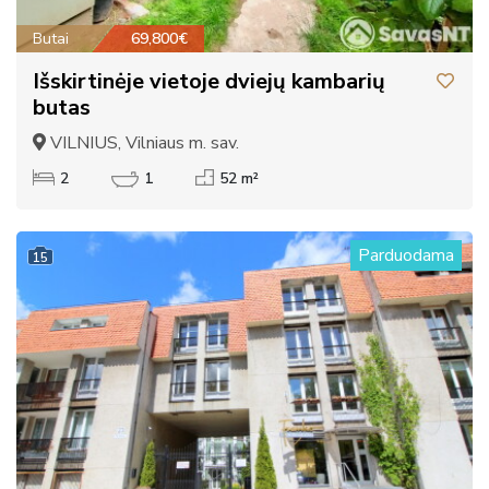
Butai
69,800€
Išskirtinėje vietoje dviejų kambarių
butas
VILNIUS, Vilniaus m. sav.
2
1
52 m²
Parduodama
15