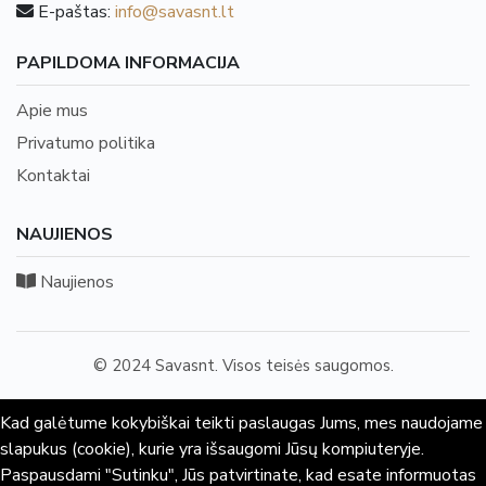
E-paštas:
info@savasnt.lt
PAPILDOMA INFORMACIJA
Apie mus
Privatumo politika
Kontaktai
NAUJIENOS
Naujienos
© 2024 Savasnt. Visos teisės saugomos.
Kad galėtume kokybiškai teikti paslaugas Jums, mes naudojame
slapukus (cookie), kurie yra išsaugomi Jūsų kompiuteryje.
Paspausdami "Sutinku", Jūs patvirtinate, kad esate informuotas