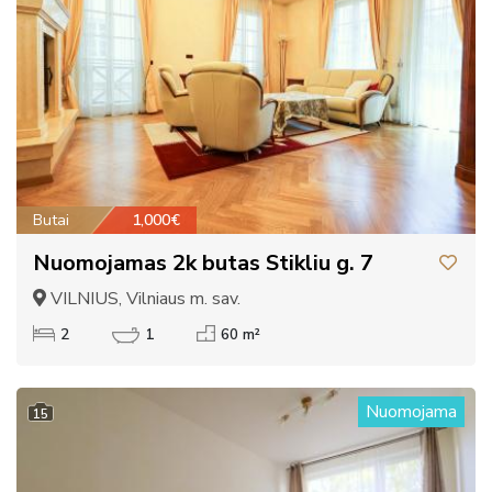
Butai
1,000€
Nuomojamas 2k butas Stikliu g. 7
VILNIUS, Vilniaus m. sav.
2
1
60 m²
Nuomojama
15