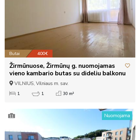
Butai
400€
Žirmūnuose, Žirmūnų g. nuomojamas
vieno kambario butas su dideliu balkonu
VILNIUS, Vilniaus m. sav.
1
1
30 m²
Nuomojama
11