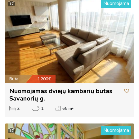
Nuomojama
17
Butai
1,200€
Nuomojamas dviejų kambarių butas
Savanorių g.
2
1
65 m²
Nuomojama
17