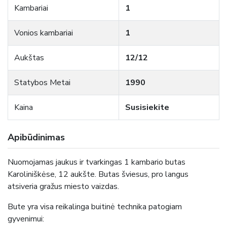
Kambariai
1
Vonios kambariai
1
Aukštas
12/12
Statybos Metai
1990
Kaina
Susisiekite
Apibūdinimas
Nuomojamas jaukus ir tvarkingas 1 kambario butas
Karoliniškėse, 12 aukšte. Butas šviesus, pro langus
atsiveria gražus miesto vaizdas.
Bute yra visa reikalinga buitinė technika patogiam
gyvenimui: