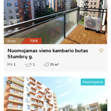
Butai
700€
Nuomojamas vieno kambario butas
Stumbrų g.
1
1
35 m²
Nuomojama
20