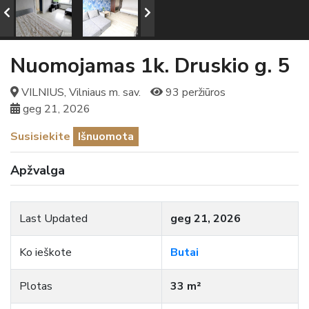
Nuomojamas 1k. Druskio g. 5
VILNIUS, Vilniaus m. sav.
93 peržiūros
geg 21, 2026
Susisiekite
Išnuomota
Apžvalga
Last Updated
geg 21, 2026
Ko ieškote
Butai
Plotas
33 m²