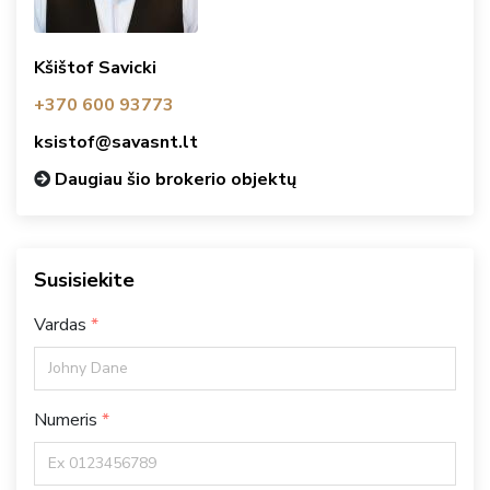
Kšištof Savicki
+370 600 93773
ksistof@savasnt.lt
Daugiau šio brokerio objektų
Susisiekite
Vardas
Numeris