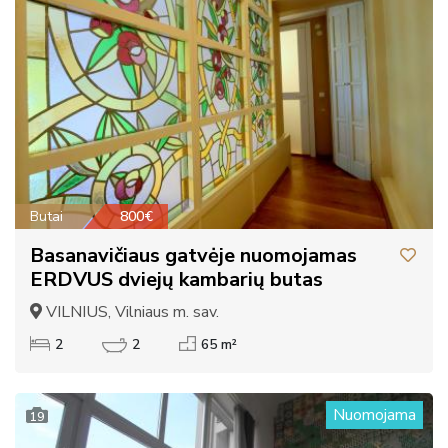
Butai
800€
Basanavičiaus gatvėje nuomojamas
ERDVUS dviejų kambarių butas
VILNIUS, Vilniaus m. sav.
2
2
65 m²
Nuomojama
19