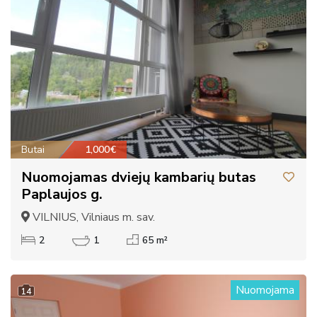
Butai
1,000€
Nuomojamas dviejų kambarių butas
Paplaujos g.
VILNIUS, Vilniaus m. sav.
2
1
65 m²
Nuomojama
14