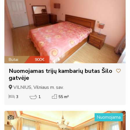
Butai
900€
Nuomojamas trijų kambarių butas Šilo
gatvėje
VILNIUS, Vilniaus m. sav.
3
1
55 m²
Nuomojama
20