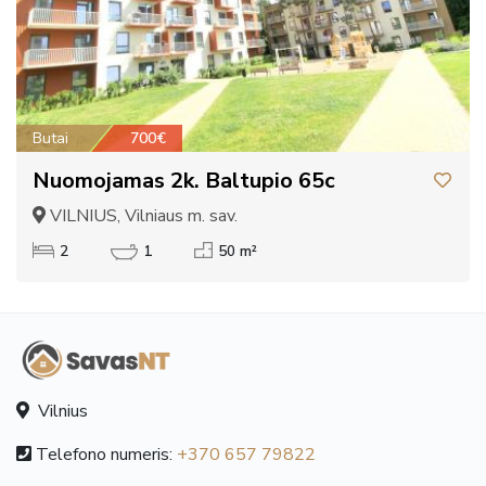
Butai
700€
Nuomojamas 2k. Baltupio 65c
VILNIUS, Vilniaus m. sav.
2
1
50 m²
Vilnius
Telefono numeris:
+370 657 79822