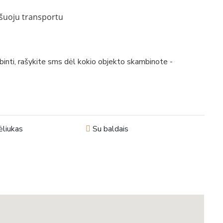
iešuoju transportu
inti, rašykite sms dėl kokio objekto skambinote -
liukas
Su baldais