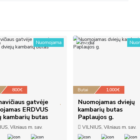
Nuomojama
Nuo
19
800€
Butai
1,000€
avičiaus gatvėje
Nuomojamas dviejų
ojamas ERDVUS
kambarių butas
ų kambarių butas
Paplaujos g.
US, Vilniaus m. sav.
VILNIUS, Vilniaus m. sav.