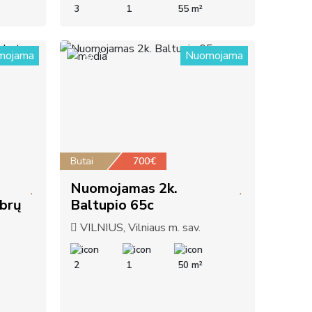
3
1
55 m²
mojama
Nuomojama
20
Butai
700€
Nuomojamas 2k.
brų
Baltupio 65c
VILNIUS, Vilniaus m. sav.
2
1
50 m²