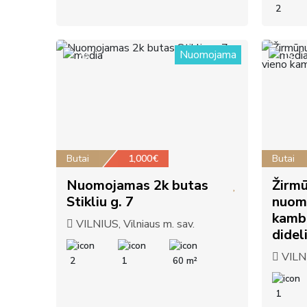
2
Nuomojama
20
15
Butai
1,000€
Butai
Nuomojamas 2k butas
Žirmū
Stikliu g. 7
nuom
kamba
VILNIUS, Vilniaus m. sav.
didel
VILNI
2
1
60 m²
1