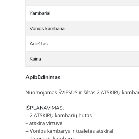
Kambariai
Vonios kambariai
Aukštas
Kaina
Apibūdinimas
Nuomojamas ŠVIESUS ir šiltas 2 ATSKIRŲ kambar
:
IŠPLANAVIMAS
-- 2 ATSKIRŲ kambarių butas
– atskira virtuvė
-- Vonios kambarys ir tualetas atskirai
-- Tamsusis kambarys