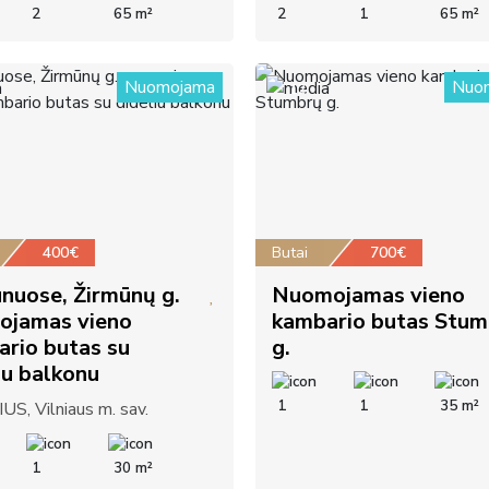
2
65 m²
2
1
65 m²
Nuomojama
Nuo
12
400€
Butai
700€
nuose, Žirmūnų g.
Nuomojamas vieno
ojamas vieno
kambario butas Stum
rio butas su
g.
iu balkonu
1
1
35 m²
US, Vilniaus m. sav.
1
30 m²