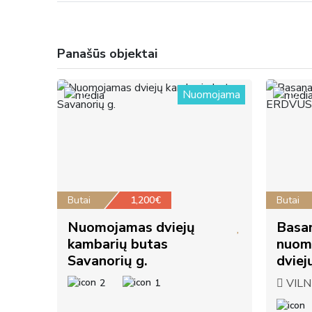
Panašūs objektai
Nuomojama
17
17
Butai
1,200€
Butai
Nuomojamas dviejų
Basan
kambarių butas
nuom
Savanorių g.
dviej
VILNI
2
1