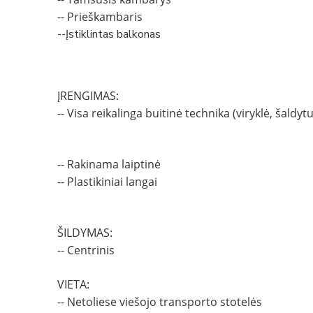
-- Prieškambaris
--Įstiklintas balkonas
ĮRENGIMAS:
-- Visa reikalinga buitinė technika (viryklė, šald
-- Rakinama laiptinė
-- Plastikiniai langai
ŠILDYMAS:
-- Centrinis
VIETA:
-- Netoliese viešojo transporto stotelės