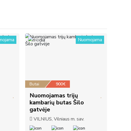
mojama
Nuomojama
14
Butai
900€
Nuomojamas trijų
kambarių butas Šilo
gatvėje
VILNIUS, Vilniaus m. sav.