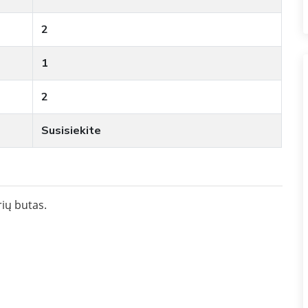
2
1
2
Susisiekite
ių butas.