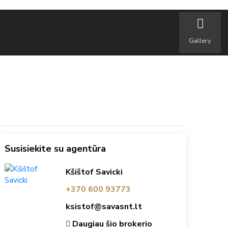
Gallery
Susisiekite su agentūra
Kšištof Savicki
+370 600 93773
ksistof@savasnt.lt
Daugiau šio brokerio