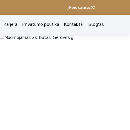
Norų sąrašas(
0
)
Karjera
Privatumo politika
Kontaktai
Blog'as