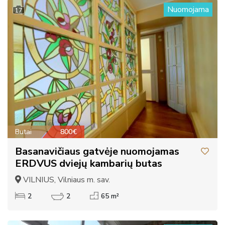
Nuomojama
17
Butai
800€
Basanavičiaus gatvėje nuomojamas
ERDVUS dviejų kambarių butas
VILNIUS, Vilniaus m. sav.
2
2
65 m²