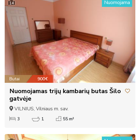
Nuomojama
14
Butai
900€
Nuomojamas trijų kambarių butas Šilo
gatvėje
VILNIUS, Vilniaus m. sav.
3
1
55 m²