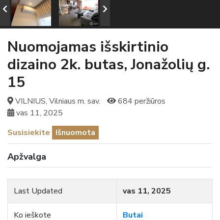
Nuomojamas išskirtinio
dizaino 2k. butas, Jonažolių g.
15
VILNIUS, Vilniaus m. sav.
684 peržiūros
vas 11, 2025
Susisiekite
Išnuomota
Apžvalga
Last Updated
vas 11, 2025
Ko ieškote
Butai