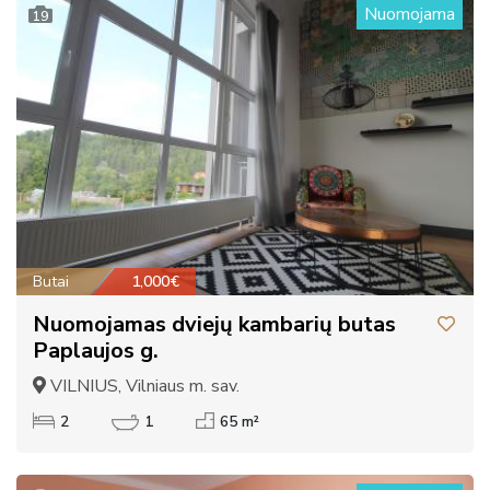
Nuomojama
19
Butai
1,000€
Nuomojamas dviejų kambarių butas
Paplaujos g.
VILNIUS, Vilniaus m. sav.
2
1
65 m²