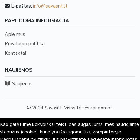
E-paštas:
info@savasnt.lt
PAPILDOMA INFORMACIJA
Apie mus
Privatumo politika
Kontaktai
NAUJIENOS
Naujienos
© 2024 Savasnt. Visos teisės saugomos.
Kad galėtume kokybiškai teikti paslaugas Jums, mes naudojame
slapukus (cookie), kurie yra išsaugomi Jūsų kompiuteryje.
Paspausdami "Sutinku", Jūs patvirtinate, kad esate informuotas