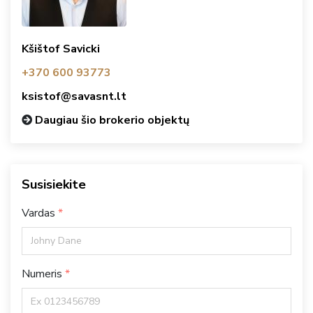
Kšištof Savicki
+370 600 93773
ksistof@savasnt.lt
Daugiau šio brokerio objektų
Susisiekite
Vardas
Numeris