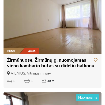
Butai
400€
Žirmūnuose, Žirmūnų g. nuomojamas
vieno kambario butas su dideliu balkonu
VILNIUS, Vilniaus m. sav.
1
1
30 m²
Nuomojama
12