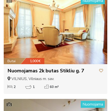
Nuomojama
20
Butai
1,000€
Nuomojamas 2k butas Stikliu g. 7
VILNIUS, Vilniaus m. sav.
2
1
60 m²
Nuomojama
15