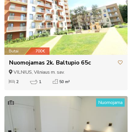
Butai
700€
Nuomojamas 2k. Baltupio 65c
VILNIUS, Vilniaus m. sav.
2
1
50 m²
Nuomojama
10