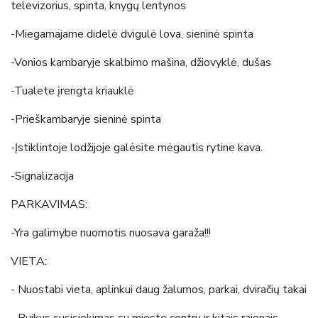
televizorius, spinta, knygų lentynos
-Miegamajame didelė dvigulė lova, sieninė spinta
-Vonios kambaryje skalbimo mašina, džiovyklė, dušas
-Tualete įrengta kriauklė
-Prieškambaryje sieninė spinta
-Įstiklintoje lodžijoje galėsite mėgautis rytine kava.
-Signalizacija
PARKAVIMAS:
-Yra galimybe nuomotis nuosava garaža!!!
VIETA:
- Nuostabi vieta, aplinkui daug žalumos, parkai, dviračių takai
- Puikus susisiekimas su miesto centru ir kitais rajonais