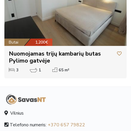
Butai
1,200€
Nuomojamas trijų kambarių butas
Pylimo gatvėje
3
1
65 m²
Vilnius
Telefono numeris:
+370 657 79822