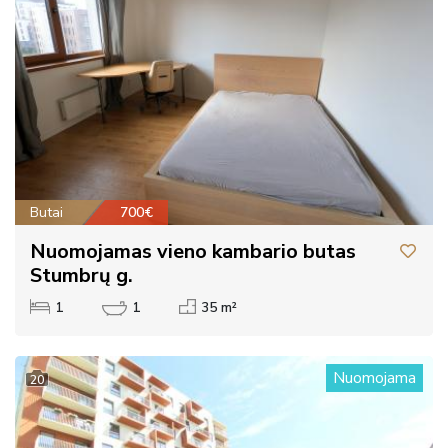
Butai
700€
Nuomojamas vieno kambario butas
Stumbrų g.
1
1
35 m²
Nuomojama
20