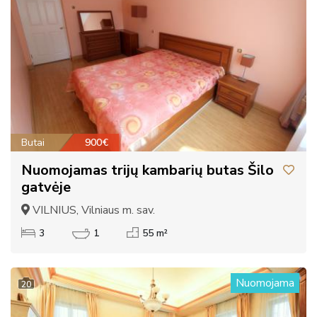
Butai
900€
Nuomojamas trijų kambarių butas Šilo
gatvėje
VILNIUS, Vilniaus m. sav.
3
1
55 m²
Nuomojama
20