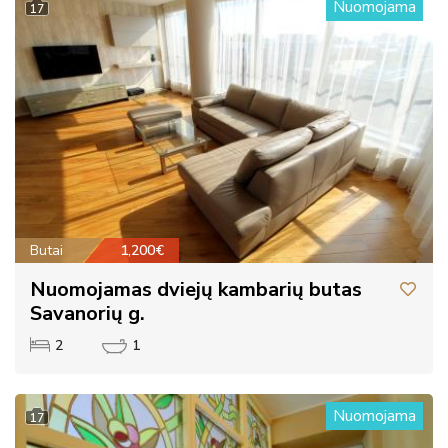
Nuomojama
17
Butai
1,200€
Nuomojamas dviejų kambarių butas
Savanorių g.
2
1
Nuomojama
17