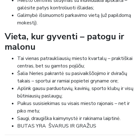
Miesto centrinis šildymas su individualia apskaita –
galėsite patys kontroliuoti išlaidas;
Galimybė išsinuomoti parkavimo vietą (už papildomą
mokestį).
Vieta, kur gyventi – patogu ir
malonu
Tai vienas patraukliausių miesto kvartalų – praktiškai
centras, bet su gamtos pojūčiu;
Šalia Neries pakrantė su pasivaikščiojimo ir dviračių
takais – sportui ar ramiai popietei gryname ore;
Aplink gausu parduotuvių, kavinių, sporto klubų ir visų
būtiniausių paslaugų;
Puikus susisiekimas su visais miesto rajonais – net ir
piko metu;
Saugi, draugiška kaimynystė ir rakinama laiptinė.
BUTAS YRA ŠVARUS IR GRAŽUS