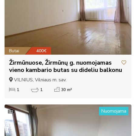
Butai
400€
Žirmūnuose, Žirmūnų g. nuomojamas
vieno kambario butas su dideliu balkonu
VILNIUS, Vilniaus m. sav.
1
1
30 m²
Nuomojama
12