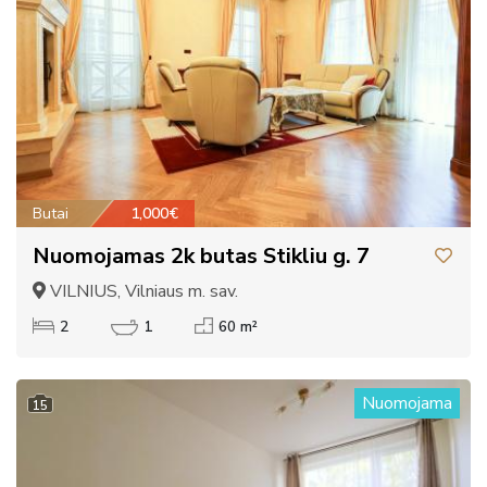
Butai
1,000€
Nuomojamas 2k butas Stikliu g. 7
VILNIUS, Vilniaus m. sav.
2
1
60 m²
Nuomojama
15