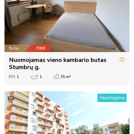
Butai
700€
Nuomojamas vieno kambario butas
Stumbrų g.
1
1
35 m²
Nuomojama
20