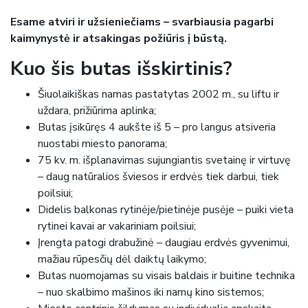
Esame atviri ir užsieniečiams – svarbiausia pagarbi
kaimynystė ir atsakingas požiūris į būstą.
Kuo šis butas išskirtinis?
Šiuolaikiškas namas pastatytas 2002 m., su liftu ir
uždara, prižiūrima aplinka;
Butas įsikūręs 4 aukšte iš 5 – pro langus atsiveria
nuostabi miesto panorama;
75 kv. m. išplanavimas sujungiantis svetainę ir virtuvę
– daug natūralios šviesos ir erdvės tiek darbui, tiek
poilsiui;
Didelis balkonas rytinėje/pietinėje pusėje – puiki vieta
rytinei kavai ar vakariniam poilsiui;
Įrengta patogi drabužinė – daugiau erdvės gyvenimui,
mažiau rūpesčių dėl daiktų laikymo;
Butas nuomojamas su visais baldais ir buitine technika
– nuo skalbimo mašinos iki namų kino sistemos;