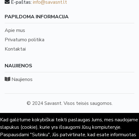
E-paštas:
info@savasnt.lt
PAPILDOMA INFORMACIJA
Apie mus
Privatumo politika
Kontaktai
NAUJIENOS
Naujienos
© 2024 Savasnt. Visos teisės saugomos.
Kad galėtume kokybiškai teikti paslaugas Jums, mes naudojame
slapukus (cookie), kurie yra išsaugomi Jūsų kompiuteryje.
Paspausdami "Sutinku", Jūs patvirtinate, kad esate informuotas