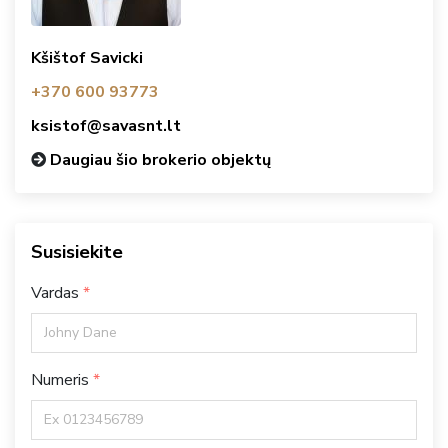
Kšištof Savicki
+370 600 93773
ksistof@savasnt.lt
Daugiau šio brokerio objektų
Susisiekite
Vardas
Numeris