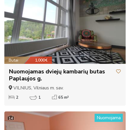
Butai
1,000€
Nuomojamas dviejų kambarių butas
Paplaujos g.
VILNIUS, Vilniaus m. sav.
2
1
65 m²
Nuomojama
14