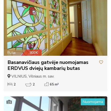
Butai
800€
Basanavičiaus gatvėje nuomojamas
ERDVUS dviejų kambarių butas
VILNIUS, Vilniaus m. sav.
2
2
65 m²
Nuomojama
19