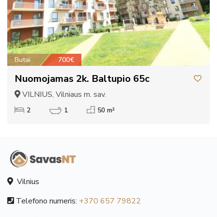
Butai
700€
Nuomojamas 2k. Baltupio 65c
VILNIUS, Vilniaus m. sav.
2
1
50 m²
Vilnius
Telefono numeris:
+370 657 79822