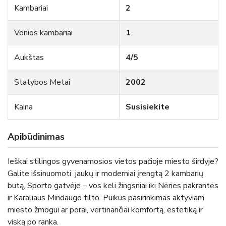
Kambariai
2
Vonios kambariai
1
Aukštas
4/5
Statybos Metai
2002
Kaina
Susisiekite
Apibūdinimas
Ieškai stilingos gyvenamosios vietos pačioje miesto širdyje?
Galite išsinuomoti jaukų ir moderniai įrengtą 2 kambarių
butą, Sporto gatvėje – vos keli žingsniai iki Nėries pakrantės
ir Karaliaus Mindaugo tilto. Puikus pasirinkimas aktyviam
miesto žmogui ar porai, vertinančiai komfortą, estetiką ir
viską po ranka.