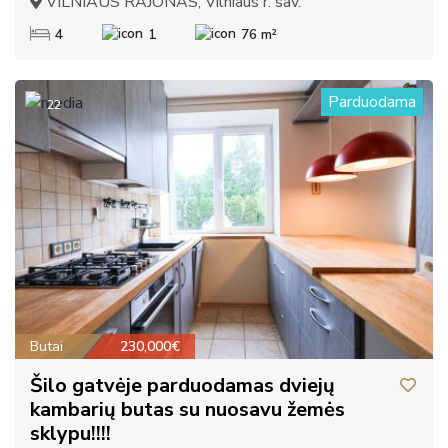
VILNIAUS RAJONAS, Vilniaus r. sav.
4
1
76 m²
Parduodama
22
Butai
230,000€
Šilo gatvėje parduodamas dviejų
kambarių butas su nuosavu žemės
sklypu!!!!