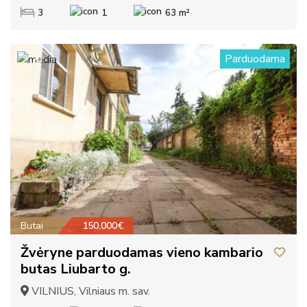
3
1
63 m²
Parduodama
20
Butai
150,000€
Žvėryne parduodamas vieno kambario
butas Liubarto g.
VILNIUS, Vilniaus m. sav.