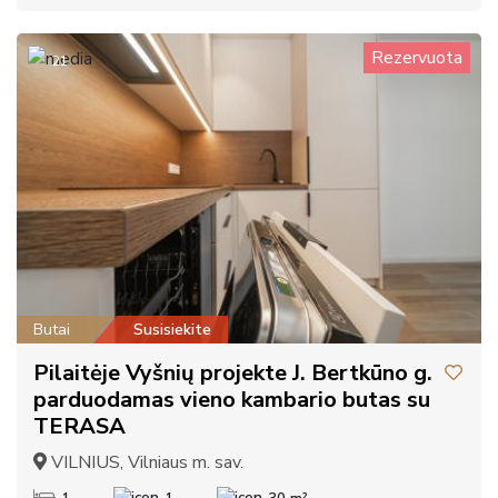
Rezervuota
21
Butai
Susisiekite
Pilaitėje Vyšnių projekte J. Bertkūno g.
parduodamas vieno kambario butas su
TERASA
VILNIUS, Vilniaus m. sav.