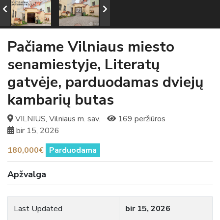
Pačiame Vilniaus miesto
senamiestyje, Literatų
gatvėje, parduodamas dviejų
kambarių butas
VILNIUS, Vilniaus m. sav.
169 peržiūros
bir 15, 2026
180,000€
Parduodama
Apžvalga
Last Updated
bir 15, 2026