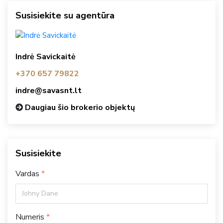
Susisiekite su agentūra
Indrė Savickaitė
+370 657 79822
indre@savasnt.lt
Daugiau šio brokerio objektų
Susisiekite
Vardas
Numeris