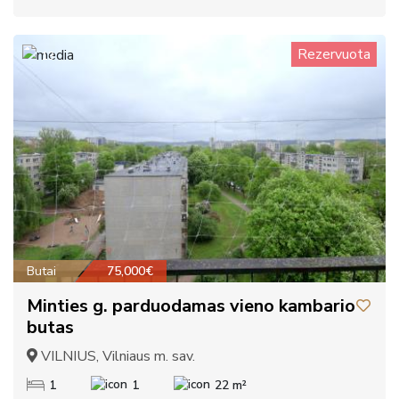
Rezervuota
13
Butai
75,000€
Minties g. parduodamas vieno kambario
butas
VILNIUS, Vilniaus m. sav.
1
1
22 m²