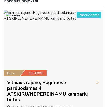
Panašūs objektai
Parduodama
15
Butai
150,000€
Vilniaus rajone, Pagiriuose
parduodamas 4
ATSKIRŲ/NEPEREINAMŲ kambarių
butas