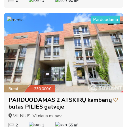
2
1
52 m²
Parduodama
15
Butai
230,000€
PARDUODAMAS 2 ATSKIRŲ kambarių
butas PILIES gatvėje
VILNIUS, Vilniaus m. sav.
2
1
55 m²