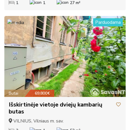
1
1
27 m²
Parduodama
6
Butai
69,800€
Išskirtinėje vietoje dviejų kambarių
butas
VILNIUS, Vilniaus m. sav.