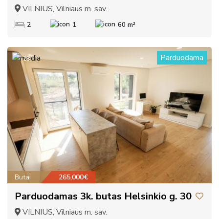
VILNIUS, Vilniaus m. sav.
2
1
60 m²
Parduodama
28
Butai
265,000€
Parduodamas 3k. butas Helsinkio g. 30
VILNIUS, Vilniaus m. sav.