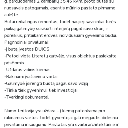
g. parduodamas 2 kambarių 35,46 kv.m. ploto butas su
nuosavais patogumais, esantis mūrinio pastato pirmame
aukšte.
Butui reikalingas remontas, todėl naujieji savininkai turės
puikią galimybę susikurti interjerą pagal savo skonį ir
poreikius, pritaikant erdves individualiam gyvenimo būdui.
Pagrindiniai privalumai:
-Į butą įvestos DUJOS
-Patogi vieta Literatų gatvėje, visus objektus pasieksite
pėsčiomis
-Uždaras vidinis kiemas
-Rakinami įvažiavimo vartai
-Galimybė įsirengti būstą pagal savo viziją
-Tinka tiek gyvenimui, tiek investicijai
-Tvarkingi dokumentai.
Namo teritorija yra uždara – į kiemą patenkama pro
rakinamus vartus, todėl gyventojai gali mėgautis didesniu
privatumu ir saugumu. Pastatas yra svarbi architektūrinė ir