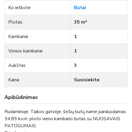
Ko ieškote
Butai
Plotas
35 m²
Kambariai
1
Vonios kambariai
1
Aukštas
3
Kaina
Susisiekite
Apibūdinimas
Rudaminoje, Taikos gatvėje, šešių butų name parduodamas
34,89 kv.m. ploto vieno kambario butas su NUOSAVAIS
PATOGUMAIS.