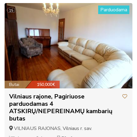
Parduodama
15
Butai
150,000€
Vilniaus rajone, Pagiriuose
parduodamas 4
ATSKIRŲ/NEPEREINAMŲ kambarių
butas
VILNIAUS RAJONAS, Vilniaus r. sav.