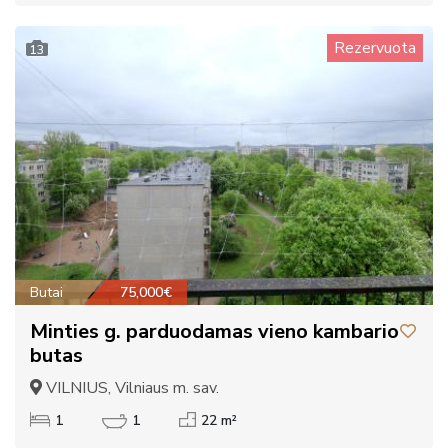
Rezervuota
13
Butai
75,000€
Minties g. parduodamas vieno kambario
butas
VILNIUS, Vilniaus m. sav.
1
1
22 m²