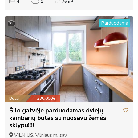
4
1
76 m²
Parduodama
22
Butai
230,000€
Šilo gatvėje parduodamas dviejų
kambarių butas su nuosavu žemės
sklypu!!!!
VILNIUS, Vilniaus m. sav.