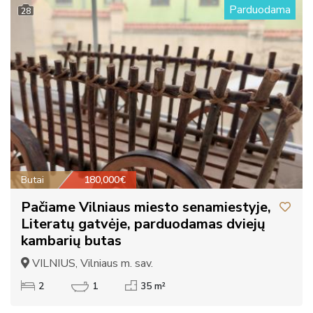
Parduodama
28
Butai
180,000€
Pačiame Vilniaus miesto senamiestyje,
Literatų gatvėje, parduodamas dviejų
kambarių butas
VILNIUS, Vilniaus m. sav.
2
1
35 m²