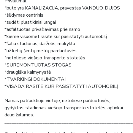
Privalumai:
*bute yra KANALIZACIJA, pravestas VANDUO, DUJOS
*šildymas centrinis
*sudėti plastikiniai langai
*asfaltuotas privažiavimas prie namo
*kieme visuomet rasite kur pasistatyti automobilį
*šalia stadionas, darželis, mokykla
*už kelių šimtų metrų parduotuvės
*netoliese viešojo transporto stotelės
*SUREMONTUOTAS STOGAS
*draugiška kaimynystė
*TVARKINGI DOKUMENTAI
*VISADA RASITE KUR PASISTATYTI AUTOMOBILĮ
Namas patrauklioje vietoje, netoliese parduotuvės,
gydyklos, stadionas, viešojo transporto stotelės, aplinkui
daug žalumos.
______________________________________________________