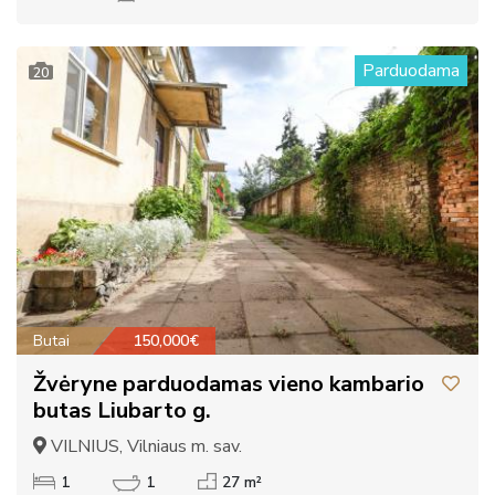
Parduodama
20
Butai
150,000€
Žvėryne parduodamas vieno kambario
butas Liubarto g.
VILNIUS, Vilniaus m. sav.
1
1
27 m²