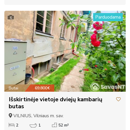
Parduodama
6
Butai
69,800€
Išskirtinėje vietoje dviejų kambarių
butas
VILNIUS, Vilniaus m. sav.
2
1
52 m²