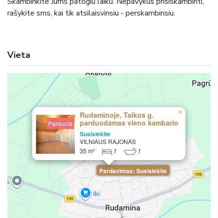
Skambinkite Jums patogiu laiku. Nepavykus prisiskambinti,
rašykite sms, kai tik atsilaisvinsiu - perskambinsiu.
Vieta
×
Rudaminoje, Taikos g.
parduodamas vieno kambario
Parduota
butas su nuosavais
Susisiekite
patogumais
VILNIAUS RAJONAS
35 m²
1
1
Pardavimas: Susisiekite