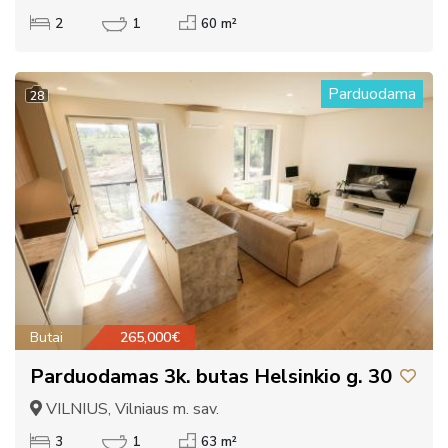
2
1
60 m²
Parduodama
28
Butai
265,000€
Parduodamas 3k. butas Helsinkio g. 30
VILNIUS, Vilniaus m. sav.
3
1
63 m²