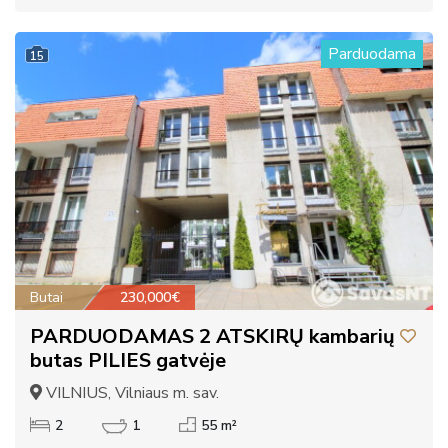
Parduodama
15
Butai
230,000€
PARDUODAMAS 2 ATSKIRŲ kambarių
butas PILIES gatvėje
VILNIUS, Vilniaus m. sav.
2
1
55 m²