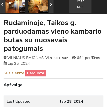
Map
Rudaminoje, Taikos g.
parduodamas vieno kambario
butas su nuosavais
patogumais
VILNIAUS RAJONAS, Vilniaus r. sav.
691 peržiūros
lap 28, 2024
Susisiekite
Parduota
Apžvalga
Last Updated
lap 28, 2024