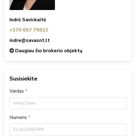
Indrė Savickaitė
+370 657 79822
indre@savasnt.lt
Daugiau šio brokerio objektų
Susisiekite
Vardas
Numeris